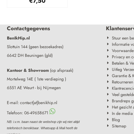
€
7,50
Contactgegevens
Klantenser
BenIkHip.nl
Stuur een be
Informatie v
Slottuin 144 (geen bezoekadres)
Voorwaarde
6642 DH Beuningen (gld)
Privacy en c
Betalen & V
Uitleg Verze
Kantoor & Showroom
(op afspraak)
Garantie & K
Mortelweg 14E ( 1ste verdieping )
Retourneren
6551 AE Weurt - bij Nijmegen
Klantrecenci
Veel gesteld
Brandreps g
E-mail: contact[at]benikhip.nl
Het gezicht 
Telefoon: 06-49658671
In de media
Blog
NB: i.v.m. baan naast de webshop zijn wij niet altijd
Sitemap
telefonisch bereikbaar. Whatsapp & Mail heeft de