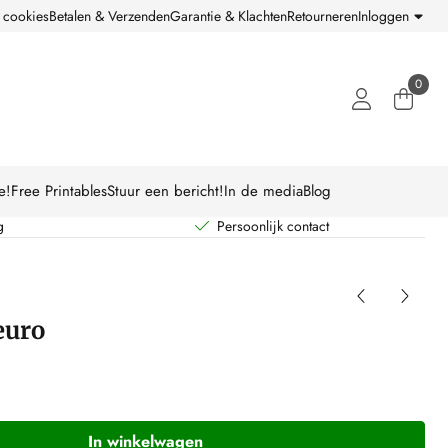
 cookies
Betalen & Verzenden
Garantie & Klachten
Retourneren
Inloggen
0
e!
Free Printables
Stuur een bericht!
In de media
Blog
g
Persoonlijk contact
euro
In winkelwagen