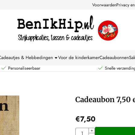
kies toe.
Voorwaarden
Privacy en
Cadeautjes & Hebbedingen
Voor de kinderkamer
Cadeaubonnen
Sal
Personaliseerbaar
Snelle verzendin
Cadeaubon 7,50 
€
7,50
Aantal
+