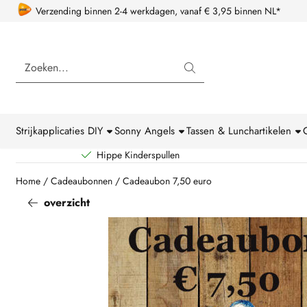
Cookievoorkeuren zijn beschikbaar. Kies instellingen of sta alle coo
Verzending binnen 2-4 werkdagen, vanaf € 3,95 binnen NL*
Zoeken
Strijkapplicaties DIY
Sonny Angels
Tassen & Lunchartikelen
Hippe Kinderspullen
Home
/
Cadeaubonnen
/
Cadeaubon 7,50 euro
overzicht