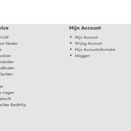
vice
Mijn Account
richt!
Mijn Account
oor klanten
Wijzig Account
n
Mijn Accountinformatie
ookies
Inloggen
erzenden
ndkosten
lachten
es
e vragen
ezocht
achter BenIkHip