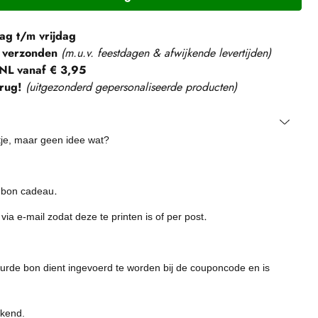
g t/m vrijdag
 verzonden
(m.u.v. feestdagen & afwijkende levertijden)
NL vanaf € 3,95
rug!
(
uitgezonderd gepersonaliseerde producten
)
je, maar geen idee wat?
.
ubon cadeau
.
a e-mail zodat deze te printen is of per post
urde bon dient ingevoerd te worden bij de couponcode en is
ekend.