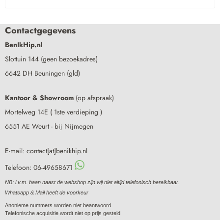
Contactgegevens
BenIkHip.nl
Slottuin 144 (geen bezoekadres)
6642 DH Beuningen (gld)
Kantoor & Showroom
(op afspraak)
Mortelweg 14E ( 1ste verdieping )
6551 AE Weurt - bij Nijmegen
E-mail: contact[at]benikhip.nl
Telefoon: 06-49658671
NB: i.v.m. baan naast de webshop zijn wij niet altijd telefonisch bereikbaar.
Whatsapp & Mail heeft de voorkeur
Anonieme nummers worden niet beantwoord.
Telefonische acquisitie wordt niet op prijs gesteld