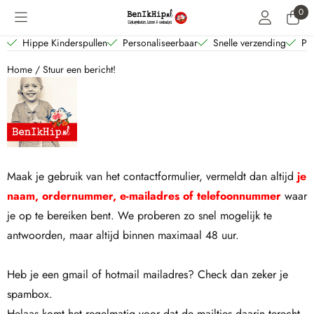
Cookievoorkeuren zijn beschikbaar. Kies instellingen of sta alle coo
0
Hippe Kinderspullen
Personaliseerbaar
Snelle verzending
Per
Home
/
Stuur een bericht!
Maak je gebruik van het contactformulier, vermeldt dan altijd
je
naam, ordernummer, e-mailadres of telefoonnummer
waar
je op te bereiken bent. We proberen zo snel mogelijk te
antwoorden, maar altijd binnen maximaal 48 uur.
Heb je een gmail of hotmail mailadres? Check dan zeker je
spambox.
Helaas komt het regelmatig voor dat de mailtjes daarin terecht