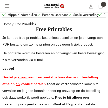
Cookievoorkeuren zijn beschikbaar. Kies instellingen of sta alle coo
0
Hippe Kinderspullen
Personaliseerbaar
Snelle verzending
Per
Home
/
Free Printables
Free Printables
Je kunt de free printables kostenloos bestellen en je ontvangt een
PDF bestand om zelf te printen en dus
geen
fysiek product.
De printable wordt na bestellen en ontvangst van bestelbevestiging
z.s.m verzonden via e-mail.
Let op!
Bestel je
alleen
een free printable kies dan voor bestelling
afhalen
en
vooruit betalen
zodat de verzendkosten komen te
vervallen en je geen betaalherinnering ontvangt en de bestelling
ook daadwerkelijk wordt geplaats.
Kies je bij alleen een
bestelling van printables voor iDeal of Paypal dan zal de