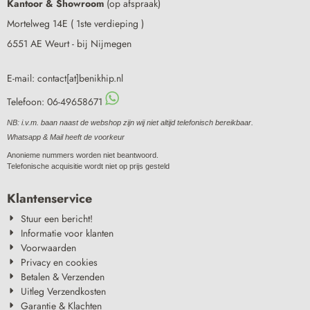
Kantoor & Showroom
(op afspraak)
Mortelweg 14E ( 1ste verdieping )
6551 AE Weurt - bij Nijmegen
E-mail: contact[at]benikhip.nl
Telefoon: 06-49658671
NB: i.v.m. baan naast de webshop zijn wij niet altijd telefonisch bereikbaar.
Whatsapp & Mail heeft de voorkeur
Anonieme nummers worden niet beantwoord.
Telefonische acquisitie wordt niet op prijs gesteld
Klantenservice
Stuur een bericht!
Informatie voor klanten
Voorwaarden
Privacy en cookies
Betalen & Verzenden
Uitleg Verzendkosten
Garantie & Klachten