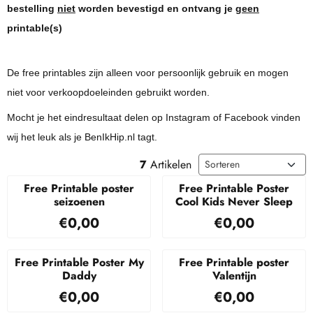
bestelling
niet
worden bevestigd en ontvang je
geen
printable(s)
De free printables zijn alleen voor persoonlijk gebruik en mogen
niet voor verkoopdoeleinden gebruikt worden.
Mocht je het eindresultaat delen op Instagram of Facebook vinden
wij het leuk als je BenIkHip.nl tagt.
Sorteermethode
7
Artikelen
Free Printable poster
Free Printable Poster
seizoenen
Cool Kids Never Sleep
Prijs: 0,00
Prijs: 0,00
€0,00
€0,00
Free Printable Poster My
Free Printable poster
Daddy
Valentijn
Prijs: 0,00
Prijs: 0,00
€0,00
€0,00