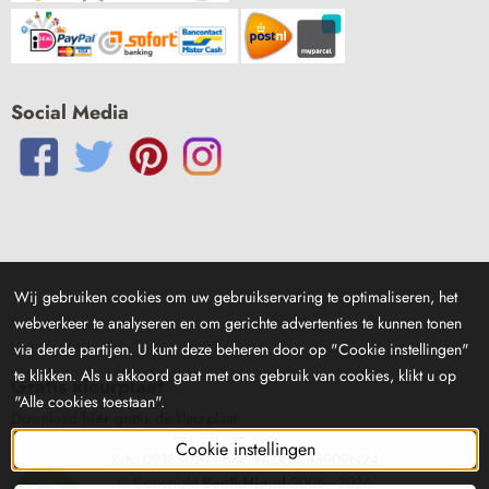
Social Media
Wij gebruiken cookies om uw gebruikservaring te optimaliseren, het
webverkeer te analyseren en om gerichte advertenties te kunnen tonen
via derde partijen. U kunt deze beheren door op "Cookie instellingen"
te klikken. Als u akkoord gaat met ons gebruik van cookies, klikt u op
Gratis kleurplaat
"Alle cookies toestaan".
Download
hier
gratis de kleurplaat
Cookie instellingen
KvK: 09183029 - Btw: NL001833909N24
© Copyright
BenIkHip.nl
2008 -
2026