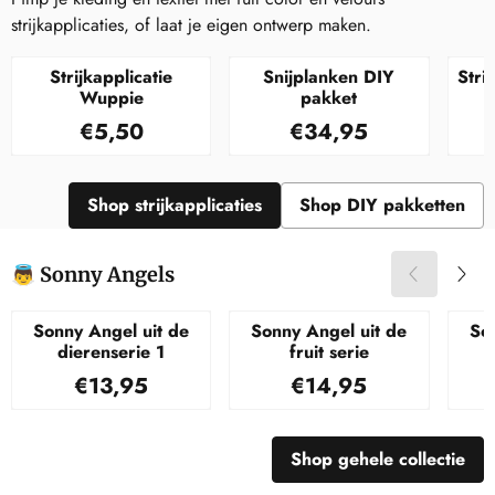
strijkapplicaties, of laat je eigen ontwerp maken.
Strijkapplicatie
Snijplanken DIY
Stri
Wuppie
pakket
Prijs: 5,50
Prijs: 34,95
€5,50
€34,95
Shop strijkapplicaties
Shop DIY pakketten
👼 Sonny Angels
Sonny Angel uit de
Sonny Angel uit de
So
dierenserie 1
fruit serie
Prijs: 13,95
Prijs: 14,95
€13,95
€14,95
Shop gehele collectie