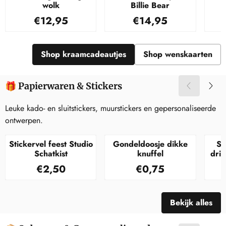
wolk
Billie Bear
Prijs: 12,95
Prijs: 14,95
€12,95
€14,95
Shop kraamcadeautjes
Shop wenskaarten
🎁 Papierwaren & Stickers
Leuke kado- en sluitstickers, muurstickers en gepersonaliseerde
ontwerpen.
Stickervel feest Studio
Gondeldoosje dikke
St
Schatkist
knuffel
dri
Prijs: 2,50
Prijs: 0,75
€2,50
€0,75
Bekijk alles