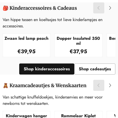
🎒 Kinderaccessoires & Cadeaus
Van hippe tassen en koeltasjes tot lieve kinderlampjes en
accessoires.
Zwaan led lamp peach
Dopper Insulated 350
Ben
ml
Prijs: 39,95
Prijs: 37,95
€39,95
€37,95
Shop kinderaccessoires
Shop cadeautjes
🧸 Kraamcadeautjes & Wenskaarten
Van schattige knuffeldoekjes, kinderservies en meer voor
newborns tot wenskaarten.
Kinderwagen hanger
Rammelaar Kiplet
W