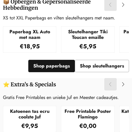
📦 Opbergen & Gepersonaliseerde
Hebbedingen
XS tot XXL Paperbags en vilten sleutelhangers met naam.
Paperbag XL Auto
Sleutelhanger Tiki
Pap
met naam
Toucan emaille
Prijs: 18,95
Prijs: 5,95
€18,95
€5,95
Shop paperbags
Shop sleutelhangers
⭐ Extra’s & Specials
Gratis Free Printables en unieke Juf en Meester cadeautjes.
Katoenen tas ecru
Free Printable Poster
Kato
coolste Juf
Flamingo
l
Prijs: 9,95
Prijs: 0,00
€9,95
€0,00