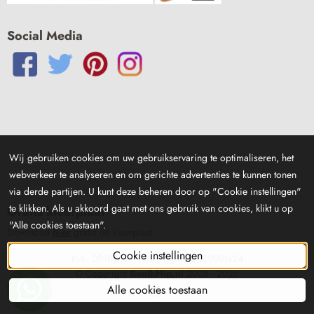
Social Media
Wij gebruiken cookies om uw gebruikservaring te optimaliseren, het
webverkeer te analyseren en om gerichte advertenties te kunnen tonen
via derde partijen. U kunt deze beheren door op "Cookie instellingen"
te klikken. Als u akkoord gaat met ons gebruik van cookies, klikt u op
Gratis kleurplaat
"Alle cookies toestaan".
Download
hier
gratis de kleurplaat
Cookie instellingen
KvK: 09183029 - Btw: NL001833909N24
© Copyright
BenIkHip.nl
2008 -
2026
Alle cookies toestaan