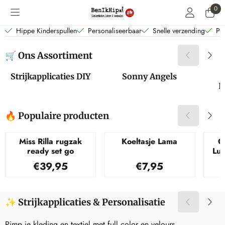
Cookievoorkeuren zijn beschikbaar. Kies instellingen of sta alle coo
0
Hippe Kinderspullen
Personaliseerbaar
Snelle verzending
Per
🛒 Ons Assortiment
Strijkapplicaties DIY
Sonny Angels
L
🔥 Populaire producten
Miss Rilla rugzak
Koeltasje Lama
C
ready set go
Lui
Prijs: 39,95
Prijs: 7,95
€39,95
€7,95
✨ Strijkapplicaties & Personalisatie
Pimp je kleding en textiel met full color en velours