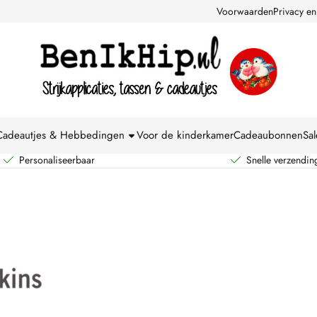
kies toe.
Voorwaarden
Privacy en
Cadeautjes & Hebbedingen
Voor de kinderkamer
Cadeaubonnen
Sal
Personaliseerbaar
Snelle verzendin