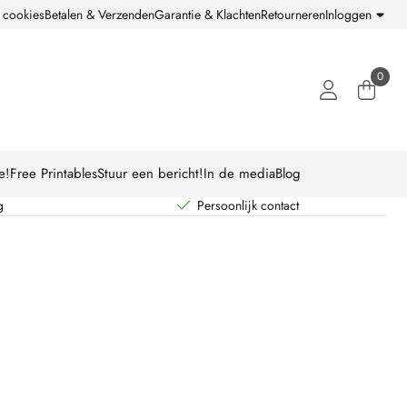
 cookies
Betalen & Verzenden
Garantie & Klachten
Retourneren
Inloggen
0
e!
Free Printables
Stuur een bericht!
In de media
Blog
g
Persoonlijk contact