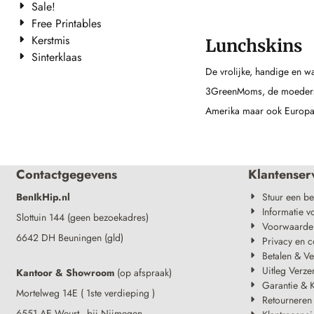
Sale!
Free Printables
Kerstmis
Lunchskins
Sinterklaas
De vrolijke, handige en 
3GreenMoms, de moeders z
Amerika maar ook Europa
Contactgegevens
Klantenser
BenIkHip.nl
Stuur een be
Informatie v
Slottuin 144 (geen bezoekadres)
Voorwaarde
6642 DH Beuningen (gld)
Privacy en c
Betalen & V
Uitleg Verze
Kantoor & Showroom
(op afspraak)
Garantie & K
Mortelweg 14E ( 1ste verdieping )
Retourneren
6551 AE Weurt - bij Nijmegen