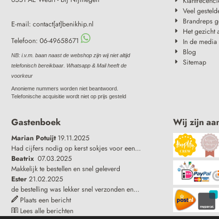
Klantrecenci
Veel gesteld
Brandreps g
E-mail: contact[at]benikhip.nl
Het gezicht 
Telefoon: 06-49658671
In de media
Blog
NB: i.v.m. baan naast de webshop zijn wij niet altijd
Sitemap
telefonisch bereikbaar. Whatsapp & Mail heeft de
voorkeur
Anonieme nummers worden niet beantwoord.
Telefonische acquisitie wordt niet op prijs gesteld
Gastenboek
Wij zijn aa
Marian Potuijt
19.11.2025
Had cijfers nodig op kerst sokjes voor een...
Beatrix
07.03.2025
Makkelijk te bestellen en snel geleverd
Ester
21.02.2025
de bestelling was lekker snel verzonden en...
Plaats een bericht
Lees alle berichten