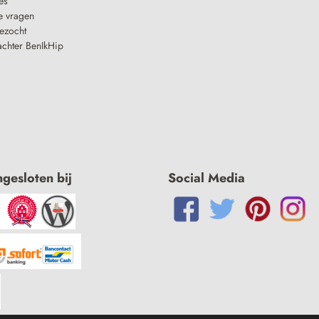
es
e vragen
ezocht
achter BenIkHip
ngesloten bij
Social Media