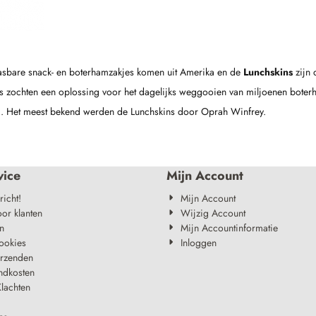
wasbare snack- en boterhamzakjes komen uit Amerika en de
Lunchskins
zijn 
ochten een oplossing voor het dagelijks weggooien van miljoenen boterham
. Het meest bekend werden de Lunchskins door Oprah Winfrey.
vice
Mijn Account
richt!
Mijn Account
oor klanten
Wijzig Account
n
Mijn Accountinformatie
ookies
Inloggen
erzenden
ndkosten
lachten