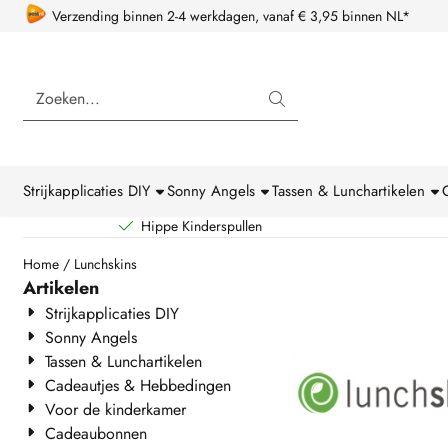
Cookievoorkeuren zijn beschikbaar. Kies instellingen of sta alle coo
Verzending binnen 2-4 werkdagen, vanaf € 3,95 binnen NL*
Zoeken
Strijkapplicaties DIY
Sonny Angels
Tassen & Lunchartikelen
Hippe Kinderspullen
Home
/
Lunchskins
Artikelen
Strijkapplicaties DIY
Sonny Angels
Tassen & Lunchartikelen
Cadeautjes & Hebbedingen
Voor de kinderkamer
Cadeaubonnen