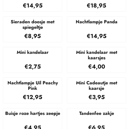
Prijs: 14,95
Prijs: 18,95
€14,95
€18,95
Sieraden doosje met
Nachtlampje Panda
spiegeltje
Prijs: 8,95
Prijs: 14,95
€8,95
€14,95
Mini kandelaar
Mini kandelaar met
kaarsjes
Prijs: 2,75
Prijs: 4,00
€2,75
€4,00
Nachtlampje Uil Peachy
Mini Cadeautje met
Pink
kaarsje
Prijs: 12,95
Prijs: 3,95
€12,95
€3,95
Buisje roze hartjes zeepje
Tandenfee zakje
Prijs: 4,95
Prijs: 6,95
€4,95
€6,95