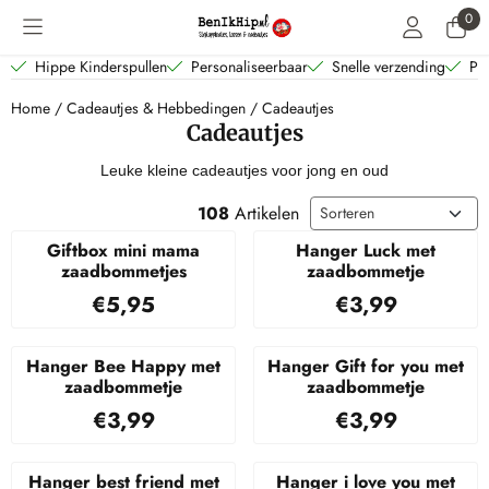
Cookievoorkeuren zijn beschikbaar. Kies instellingen of sta alle coo
0
Hippe Kinderspullen
Personaliseerbaar
Snelle verzending
Per
Home
/
Cadeautjes & Hebbedingen
/
Cadeautjes
Cadeautjes
Leuke kleine cadeautjes voor jong en oud
Sorteermethode
108
Artikelen
Giftbox mini mama
Hanger Luck met
zaadbommetjes
zaadbommetje
Prijs: 5,95
Prijs: 3,99
€5,95
€3,99
Hanger Bee Happy met
Hanger Gift for you met
zaadbommetje
zaadbommetje
Prijs: 3,99
Prijs: 3,99
€3,99
€3,99
Hanger best friend met
Hanger i love you met