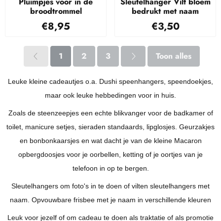
Pluimpjes voor in de
Sleutelhanger Vilt bloem
broodtrommel
bedrukt met naam
Prijs: 8,95
Prijs: 3,50
€8,95
€3,50
1
2
3
Toon alles
Leuke kleine cadeautjes o.a. Dushi speenhangers, speendoekjes,
maar ook leuke hebbedingen voor in huis.
Zoals de steenzeepjes een echte blikvanger voor de badkamer of
toilet, manicure setjes, sieraden standaards, lipglosjes.
Geurzakjes
en bonbonkaarsjes en wat dacht je van de kleine Macaron
opbergdoosjes voor je oorbellen, ketting of je oortjes van je
telefoon in op te bergen.
Sleutelhangers om foto's in te doen of vilten sleutelhangers met
naam. Opvouwbare frisbee met je naam in verschillende kleuren
Leuk voor jezelf of om cadeau te doen als traktatie of als promotie