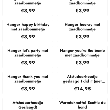
zaadbommetje
zaadbommetje
Prijs: 3,99
Prijs: 3,99
€3,99
€3,99
Hanger happy birthday
Hanger hooray met
met zaadbommetje
zaadbommetje
Prijs: 3,99
Prijs: 3,99
€3,99
€3,99
Hanger let's party met
Hanger you're the bomb
zaadbommetje
met zaadbommetje
Prijs: 3,99
Prijs: 3,99
€3,99
€3,99
Hanger thank you met
Afstudeerhoedje
zaadbommetje
geslaagd I did it (met
jaartal)
Prijs: 3,99
Prijs: 14,95
€3,99
€14,95
Afstudeerhoedje
Warmteknuffel Scottie de
Geslaagd!
hond