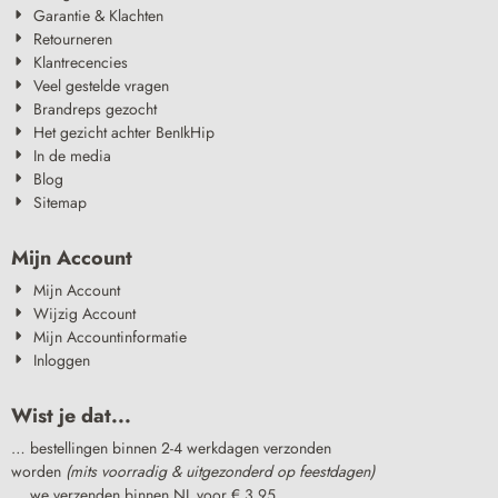
Garantie & Klachten
Retourneren
Klantrecencies
Veel gestelde vragen
Brandreps gezocht
Het gezicht achter BenIkHip
In de media
Blog
Sitemap
Mijn Account
Mijn Account
Wijzig Account
Mijn Accountinformatie
Inloggen
Wist je dat...
… bestellingen binnen 2-4 werkdagen verzonden
worden
(mits voorradig & uitgezonderd op feestdagen)
… we verzenden binnen NL voor € 3,95