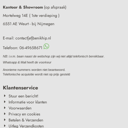
Kantoor & Showroom
(op afspraak)
Mortelweg 14E ( 1ste verdieping )
6551 AE Weurt - bij Nijmegen
E-mail: contact[at]benikhip.nl
Telefoon: 06-49658671
NB: i.v.m. baan naast de webshop zijn wij niet altijd telefonisch bereikbaar.
Whatsapp & Mail heeft de voorkeur
Anonieme nummers worden niet beantwoord.
Telefonische acquisitie wordt niet op prijs gesteld
Klantenservice
Stuur een bericht!
Informatie voor klanten
Voorwaarden
Privacy en cookies
Betalen & Verzenden
Uitleg Verzendkosten