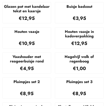
Glazen pot met kandelaar
Buisje badzout
tekst en kaarsje
Prijs: 12,95
Prijs: 3,95
€12,95
€3,95
Houten vaasje
Houten vaasje in
kadoverpakking
Prijs: 10,95
Prijs: 12,95
€10,95
€12,95
Vaashouder met
Nagelvijl wolk of
reageerbuisje rond
regenboog
Prijs: 4,95
Prijs: 1,00
€4,95
€1,00
Pluimpjes set 2
Pluimpjes set 3
Prijs: 8,95
Prijs: 8,95
€8,95
€8,95