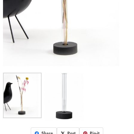
Share
Post
Pin-it