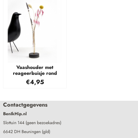
Vaashouder met
reageerbuisje rond
€
4,95
Contactgegevens
BenIkHip.nl
Slottuin 144 (geen bezoekadres)
6642 DH Beuningen (gld)