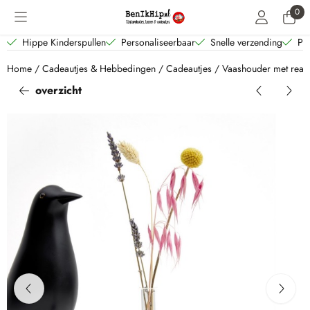
Cookievoorkeuren zijn beschikbaar. Kies instellingen of sta alle coo
0
Hippe Kinderspullen
Personaliseerbaar
Snelle verzending
Per
Home
/
Cadeautjes & Hebbedingen
/
Cadeautjes
/
Vaashouder met reag
overzicht