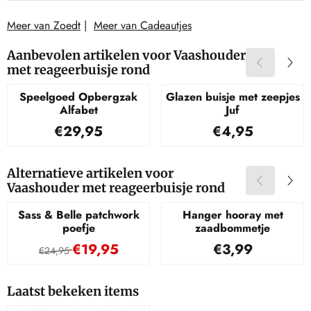
Meer van Zoedt
|
Meer van Cadeautjes
Aanbevolen artikelen voor
Vaashouder
met reageerbuisje rond
Speelgoed Opbergzak
Glazen buisje met zeepjes
Alfabet
Juf
Prijs: 29,95
Prijs: 4,95
€29,95
€4,95
Alternatieve artikelen voor
Vaashouder met reageerbuisje rond
Sass & Belle patchwork
Hanger hooray met
poefje
zaadbommetje
Van 24,95 voor 19,95
Prijs: 3,99
€19,95
€3,99
€24,95
Laatst bekeken items