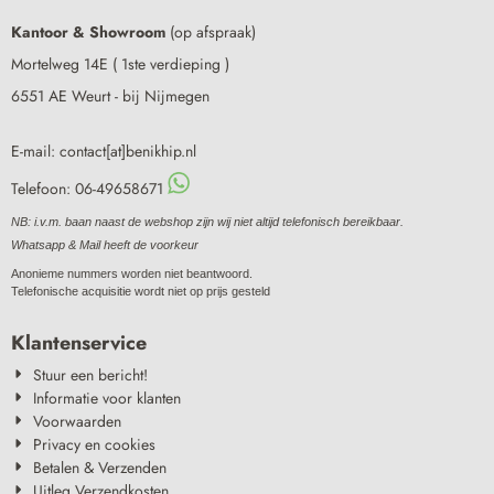
Kantoor & Showroom
(op afspraak)
Mortelweg 14E ( 1ste verdieping )
6551 AE Weurt - bij Nijmegen
E-mail: contact[at]benikhip.nl
Telefoon: 06-49658671
NB: i.v.m. baan naast de webshop zijn wij niet altijd telefonisch bereikbaar.
Whatsapp & Mail heeft de voorkeur
Anonieme nummers worden niet beantwoord.
Telefonische acquisitie wordt niet op prijs gesteld
Klantenservice
Stuur een bericht!
Informatie voor klanten
Voorwaarden
Privacy en cookies
Betalen & Verzenden
Uitleg Verzendkosten