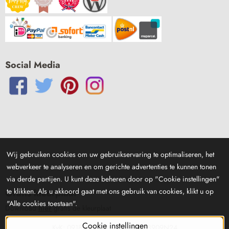
Social Media
Wij gebruiken cookies om uw gebruikservaring te optimaliseren, het
webverkeer te analyseren en om gerichte advertenties te kunnen tonen
via derde partijen. U kunt deze beheren door op "Cookie instellingen"
te klikken. Als u akkoord gaat met ons gebruik van cookies, klikt u op
Gratis kleurplaat
"Alle cookies toestaan".
Download
hier
gratis de kleurplaat
Cookie instellingen
KvK: 09183029 - Btw: NL001833909N24