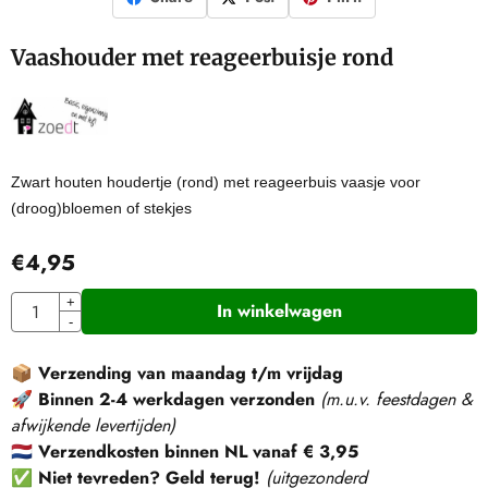
Vaashouder met reageerbuisje rond
Zwart houten houdertje (rond) met reageerbuis vaasje voor
(droog)bloemen of stekjes
€
4,95
Aantal
+
In winkelwagen
-
📦
Verzending van maandag t/m vrijdag
🚀
Binnen 2-4 werkdagen verzonden
(m.u.v. feestdagen &
afwijkende levertijden)
🇳🇱
Verzendkosten binnen NL vanaf € 3,95
✅
Niet tevreden? Geld terug!
(
uitgezonderd