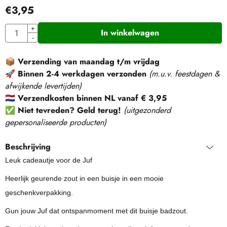
€
3,95
Aantal
+
In winkelwagen
-
📦
Verzending van maandag t/m vrijdag
🚀
Binnen 2-4 werkdagen verzonden
(m.u.v. feestdagen &
afwijkende levertijden)
🇳🇱
Verzendkosten binnen NL vanaf € 3,95
✅
Niet tevreden? Geld terug!
(
uitgezonderd
gepersonaliseerde producten
)
Beschrijving
Leuk cadeautje voor de Juf
Heerlijk geurende zout in een buisje in een mooie
geschenkverpakking.
Gun jouw Juf dat ontspanmoment met dit buisje badzout.