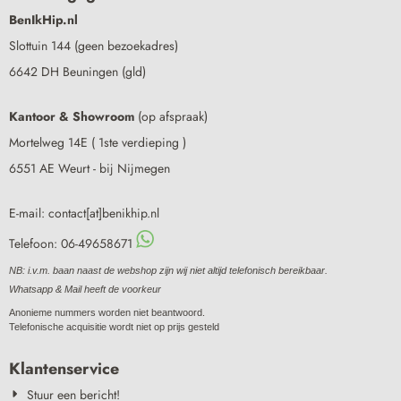
BenIkHip.nl
Slottuin 144 (geen bezoekadres)
6642 DH Beuningen (gld)
Kantoor & Showroom
(op afspraak)
Mortelweg 14E ( 1ste verdieping )
6551 AE Weurt - bij Nijmegen
E-mail: contact[at]benikhip.nl
Telefoon: 06-49658671
NB: i.v.m. baan naast de webshop zijn wij niet altijd telefonisch bereikbaar.
Whatsapp & Mail heeft de voorkeur
Anonieme nummers worden niet beantwoord.
Telefonische acquisitie wordt niet op prijs gesteld
Klantenservice
Stuur een bericht!