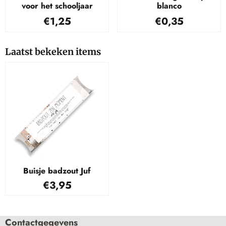
voor het schooljaar
blanco
Prijs: 1,25
Prijs: 0,35
€1,25
€0,35
Laatst bekeken items
Buisje badzout Juf
€
3,95
Contactgegevens