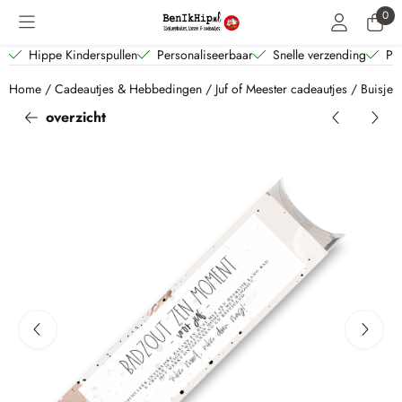
Cookievoorkeuren zijn beschikbaar. Kies instellingen of sta alle coo
0
Hippe Kinderspullen
Personaliseerbaar
Snelle verzending
Per
Home
/
Cadeautjes & Hebbedingen
/
Juf of Meester cadeautjes
/
Buisje 
overzicht