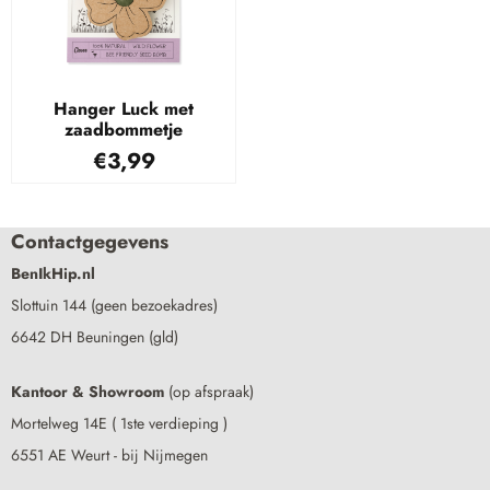
Hanger Luck met
zaadbommetje
€
3,99
Contactgegevens
BenIkHip.nl
Slottuin 144 (geen bezoekadres)
6642 DH Beuningen (gld)
Kantoor & Showroom
(op afspraak)
Mortelweg 14E ( 1ste verdieping )
6551 AE Weurt - bij Nijmegen