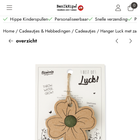
Cookievoorkeuren zijn beschikbaar. Kies instellingen of sta alle coo
0
Hippe Kinderspullen
Personaliseerbaar
Snelle verzending
Per
Home
/
Cadeautjes & Hebbedingen
/
Cadeautjes
/
Hanger Luck met za
overzicht