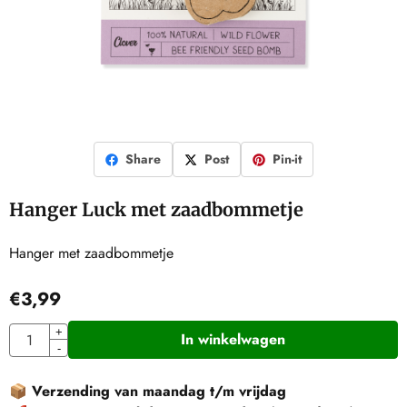
Share
Post
Pin-it
Hanger Luck met zaadbommetje
Hanger met zaadbommetje
€
3,99
Aantal
+
In winkelwagen
-
📦
Verzending van maandag t/m vrijdag