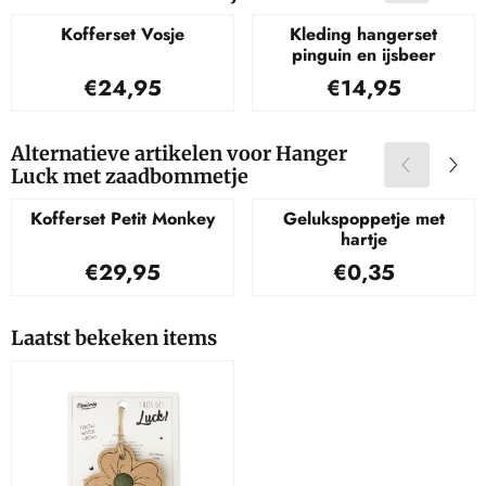
Kofferset Vosje
Kleding hangerset
pinguin en ijsbeer
Prijs: 24,95
Prijs: 14,95
€24,95
€14,95
Alternatieve artikelen voor
Hanger
Luck met zaadbommetje
Kofferset Petit Monkey
Gelukspoppetje met
hartje
Prijs: 29,95
Prijs: 0,35
€29,95
€0,35
Laatst bekeken items