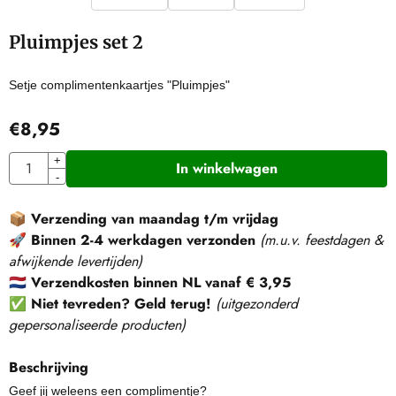
Pluimpjes set 2
Setje complimentenkaartjes "Pluimpjes"
€
8,95
Aantal
+
In winkelwagen
-
📦
Verzending van maandag t/m vrijdag
🚀
Binnen 2-4 werkdagen verzonden
(m.u.v. feestdagen &
afwijkende levertijden)
🇳🇱
Verzendkosten binnen NL vanaf € 3,95
✅
Niet tevreden? Geld terug!
(
uitgezonderd
gepersonaliseerde producten
)
Beschrijving
Geef jij weleens een complimentje?