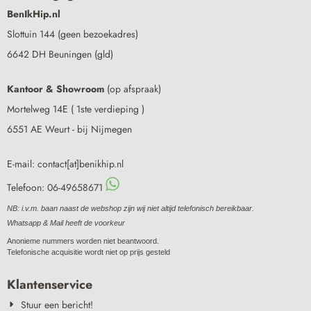
BenIkHip.nl
Slottuin 144 (geen bezoekadres)
6642 DH Beuningen (gld)
Kantoor & Showroom
(op afspraak)
Mortelweg 14E ( 1ste verdieping )
6551 AE Weurt - bij Nijmegen
E-mail: contact[at]benikhip.nl
Telefoon: 06-49658671
NB: i.v.m. baan naast de webshop zijn wij niet altijd telefonisch bereikbaar.
Whatsapp & Mail heeft de voorkeur
Anonieme nummers worden niet beantwoord.
Telefonische acquisitie wordt niet op prijs gesteld
Klantenservice
Stuur een bericht!