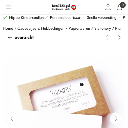
Cookievoorkeuren zijn beschikbaar. Kies instellingen of sta alle coo
0
Hippe Kinderspullen
Personaliseerbaar
Snelle verzending
Per
Home
/
Cadeautjes & Hebbedingen
/
Papierwaren
/
Stationery
/
Pluimpj
overzicht