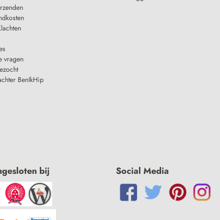
erzenden
ndkosten
lachten
es
e vragen
ezocht
achter BenIkHip
ngesloten bij
Social Media