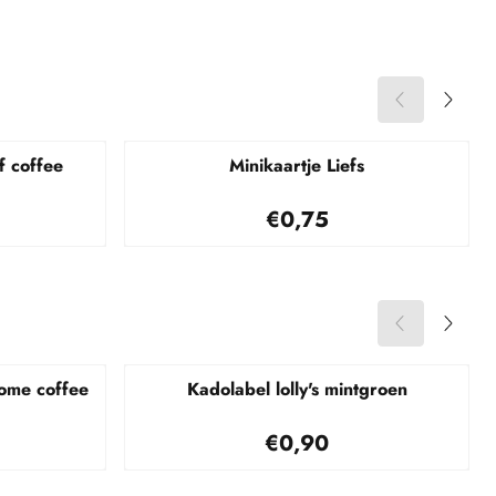
f coffee
Minikaartje Liefs
95
Prijs: 0,75
€0,75
ome coffee
Kadolabel lolly's mintgroen
95
Prijs: 0,90
€0,90