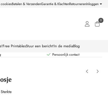
 cookies
Betalen & Verzenden
Garantie & Klachten
Retourneren
Inloggen
0
e!
Free Printables
Stuur een bericht!
In de media
Blog
g
Persoonlijk contact
oosje
Sterkte