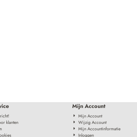
vice
Mijn Account
richt!
Mijn Account
oor klanten
Wijzig Account
n
Mijn Accountinformatie
ookies
Inloggen