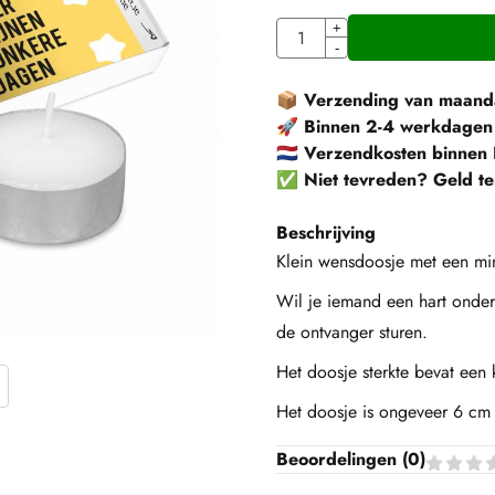
Aantal
+
-
📦
Verzending van maanda
🚀
Binnen 2-4 werkdagen
🇳🇱
Verzendkosten binnen 
✅
Niet tevreden? Geld te
Beschrijving
Klein wensdoosje met een min
Wil je iemand een hart onder 
de ontvanger sturen.
Het doosje sterkte bevat een k
Het doosje is ongeveer 6 cm
Beoordelingen (
0
)