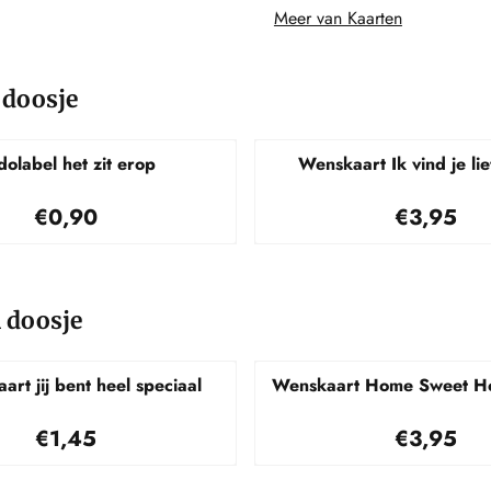
Meer van Kaarten
 doosje
olabel het zit erop
Wenskaart Ik vind je lie
Prijs: 0,90
Prijs: 3,
€0,90
€3,95
n doosje
art jij bent heel speciaal
Wenskaart Home Sweet H
Prijs: 1,45
Prijs: 3,
€1,45
€3,95