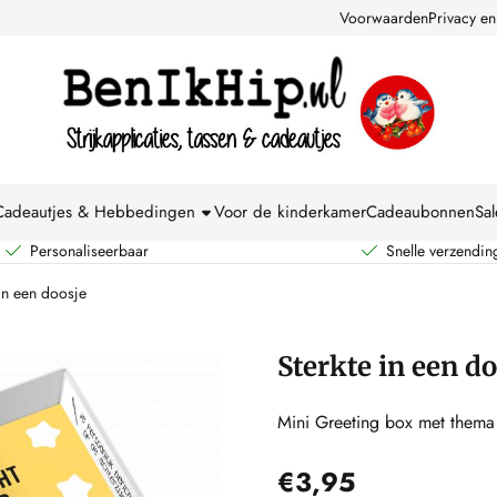
kies toe.
Voorwaarden
Privacy en
Cadeautjes & Hebbedingen
Voor de kinderkamer
Cadeaubonnen
Sal
Personaliseerbaar
Snelle verzendin
 in een doosje
Sterkte in een d
Mini Greeting box met thema 
€
3,95