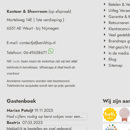
Betalen & V
Uitleg Verze
Kantoor & Showroom
(op afspraak)
Garantie & K
Mortelweg 14E ( 1ste verdieping )
Retourneren
6551 AE Weurt - bij Nijmegen
Klantrecenci
Veel gesteld
Brandreps g
E-mail: contact[at]benikhip.nl
Het gezicht 
Telefoon: 06-49658671
In de media
Blog
NB: i.v.m. baan naast de webshop zijn wij niet altijd
Sitemap
telefonisch bereikbaar. Whatsapp & Mail heeft de
voorkeur
Anonieme nummers worden niet beantwoord.
Telefonische acquisitie wordt niet op prijs gesteld
Gastenboek
Wij zijn aa
Marian Potuijt
19.11.2025
Had cijfers nodig op kerst sokjes voor een...
Beatrix
07.03.2025
Makkelijk te bestellen en snel geleverd