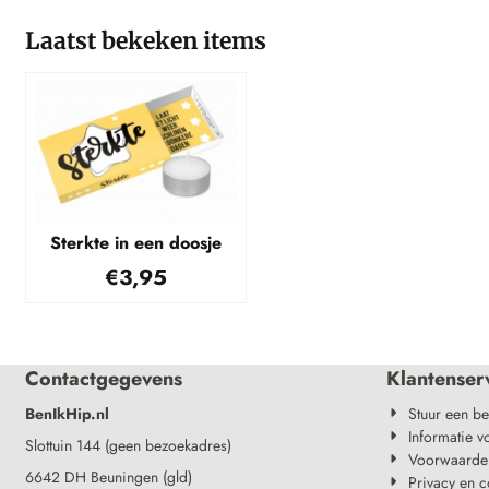
Laatst bekeken items
Sterkte in een doosje
€
3,95
Contactgegevens
Klantenser
BenIkHip.nl
Stuur een be
Informatie v
Slottuin 144 (geen bezoekadres)
Voorwaarde
6642 DH Beuningen (gld)
Privacy en c