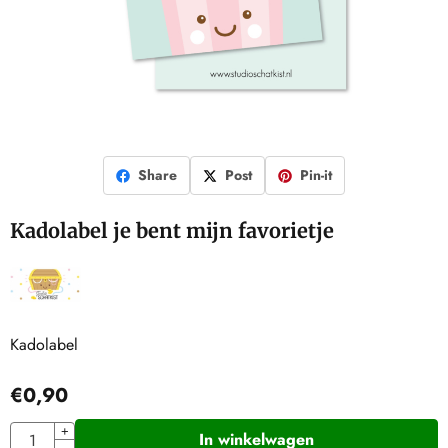
Share
Post
Pin-it
Kadolabel je bent mijn favorietje
Kadolabel
€
0,90
Aantal
+
In winkelwagen