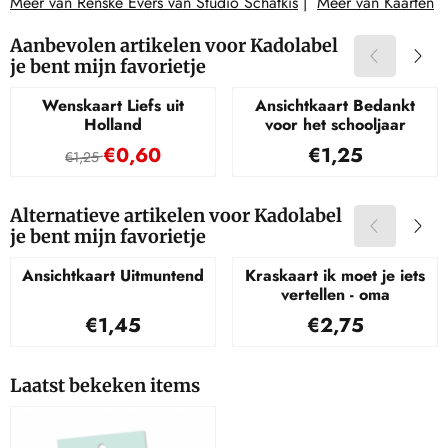
Meer van Renske Evers van Studio Schatkis
|
Meer van Kaarten
Aanbevolen artikelen voor
Kadolabel
je bent mijn favorietje
Wenskaart Liefs uit
Ansichtkaart Bedankt
Holland
voor het schooljaar
Van 1,25 voor 0,60
Prijs: 1,25
€0,60
€1,25
€1,25
Alternatieve artikelen voor
Kadolabel
je bent mijn favorietje
Ansichtkaart Uitmuntend
Kraskaart ik moet je iets
vertellen - oma
Prijs: 1,45
Prijs: 2,75
€1,45
€2,75
Laatst bekeken items