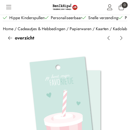
Cookievoorkeuren zijn beschikbaar. Kies instellingen of sta alle coo
0
Hippe Kinderspullen
Personaliseerbaar
Snelle verzending
Per
Home
/
Cadeautjes & Hebbedingen
/
Papierwaren
/
Kaarten
/
Kadolabel 
overzicht