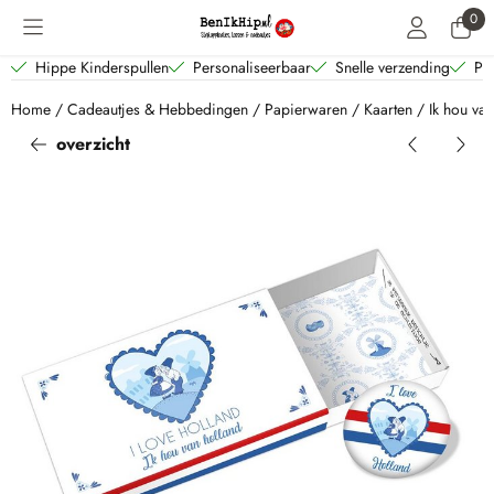
Cookievoorkeuren zijn beschikbaar. Kies instellingen of sta alle coo
0
Hippe Kinderspullen
Personaliseerbaar
Snelle verzending
Per
Home
/
Cadeautjes & Hebbedingen
/
Papierwaren
/
Kaarten
/
Ik hou va
overzicht