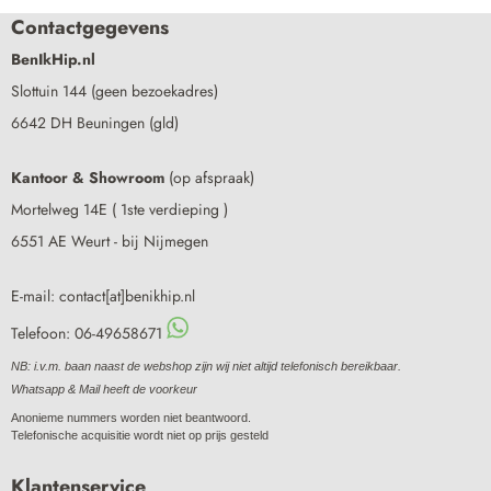
Contactgegevens
BenIkHip.nl
Slottuin 144 (geen bezoekadres)
6642 DH Beuningen (gld)
Kantoor & Showroom
(op afspraak)
Mortelweg 14E ( 1ste verdieping )
6551 AE Weurt - bij Nijmegen
E-mail: contact[at]benikhip.nl
Telefoon: 06-49658671
NB: i.v.m. baan naast de webshop zijn wij niet altijd telefonisch bereikbaar.
Whatsapp & Mail heeft de voorkeur
Anonieme nummers worden niet beantwoord.
Telefonische acquisitie wordt niet op prijs gesteld
Klantenservice