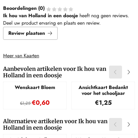
Beoordelingen (
0
)
Ik hou van Holland in een doosje
heeft nog geen reviews.
Deel uw product ervaring en plaats een review.
Review plaatsen
Meer van Kaarten
Aanbevolen artikelen voor
Ik hou van
Holland in een doosje
Wenskaart Bloem
Ansichtkaart Bedankt
voor het schooljaar
Van 1,25 voor 0,60
Prijs: 1,25
€0,60
€1,25
€1,25
Alternatieve artikelen voor
Ik hou van
Holland in een doosje