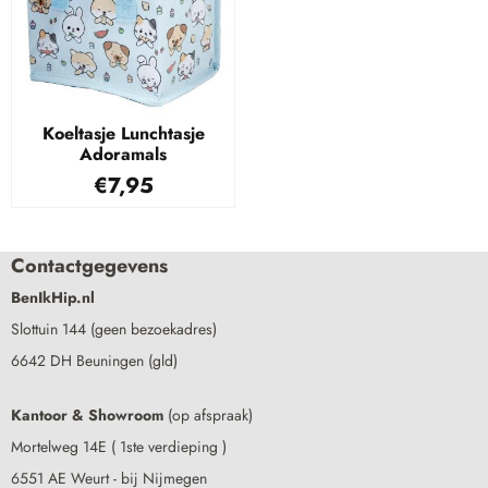
Koeltasje Lunchtasje
Adoramals
€
7,95
Contactgegevens
BenIkHip.nl
Slottuin 144 (geen bezoekadres)
6642 DH Beuningen (gld)
Kantoor & Showroom
(op afspraak)
Mortelweg 14E ( 1ste verdieping )
6551 AE Weurt - bij Nijmegen