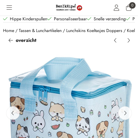
Cookievoorkeuren zijn beschikbaar. Kies instellingen of sta alle coo
0
Hippe Kinderspullen
Personaliseerbaar
Snelle verzending
Per
Home
/
Tassen & Lunchartikelen
/
Lunchskins Koeltasjes Doppers
/
Koelt
overzicht