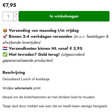
€
7,95
Aantal
+
In winkelwagen
-
📦
Verzending van maandag t/m vrijdag
🚀
Binnen 2-4 werkdagen verzonden
(m.u.v. feestdagen &
afwijkende levertijden)
🇳🇱
Verzendkosten binnen NL vanaf € 3,95
✅
Niet tevreden? Geld terug!
(
uitgezonderd
gepersonaliseerde producten
)
Beschrijving
Geïsoleerd Lunch of koeltasje
Vrolijke
adoramals
print
Ideaal om de boterhammen en het drinken koel te houden.
Tasje sluit door middel van een rits en heeft twee stevige hengsels.