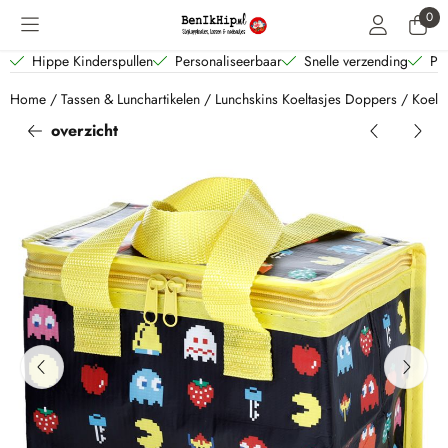
Cookievoorkeuren zijn beschikbaar. Kies instellingen of sta alle coo
0
Hippe Kinderspullen
Personaliseerbaar
Snelle verzending
Per
Home
/
Tassen & Lunchartikelen
/
Lunchskins Koeltasjes Doppers
/
Koelta
overzicht