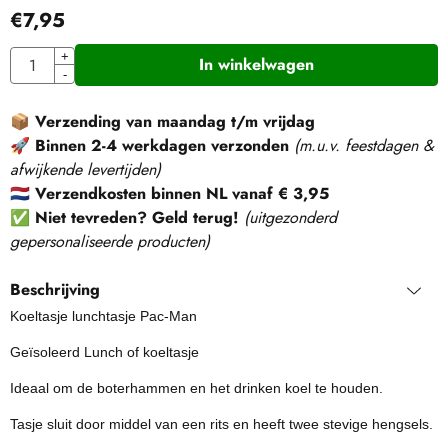
€
7,95
Aantal
+
In winkelwagen
-
📦
Verzending van maandag t/m vrijdag
🚀
Binnen 2-4 werkdagen verzonden
(m.u.v. feestdagen &
afwijkende levertijden)
🇳🇱
Verzendkosten binnen NL vanaf € 3,95
✅
Niet tevreden? Geld terug!
(
uitgezonderd
gepersonaliseerde producten
)
Beschrijving
Koeltasje lunchtasje Pac-Man
Geïsoleerd Lunch of koeltasje
Ideaal om de boterhammen en het drinken koel te houden.
Tasje sluit door middel van een rits en heeft twee stevige hengsels.