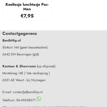
Koeltasje lunchtasje Pac-
Man
€
7,95
Contactgegevens
BenIkHip.nl
Slottuin 144 (geen bezoekadres)
6642 DH Beuningen (gld)
Kantoor & Showroom
(op afspraak)
Mortelweg 14E ( 1ste verdieping )
6551 AE Weurt - bij Nijmegen
E-mail: contact[at]benikhip.nl
Telefoon: 06-49658671