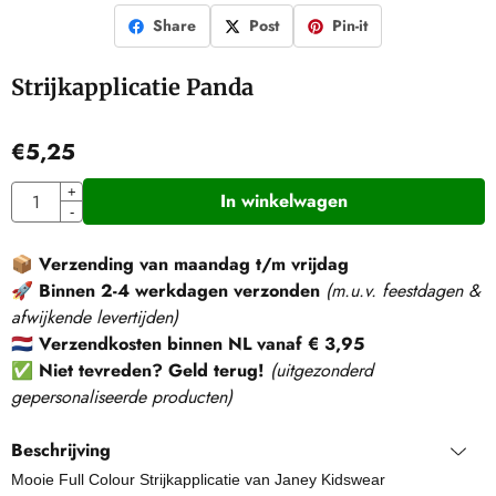
Share
Post
Pin-it
Strijkapplicatie Panda
€
5,25
Aantal
+
In winkelwagen
-
📦
Verzending van maandag t/m vrijdag
🚀
Binnen 2-4 werkdagen verzonden
(m.u.v. feestdagen &
afwijkende levertijden)
🇳🇱
Verzendkosten binnen NL vanaf € 3,95
✅
Niet tevreden? Geld terug!
(
uitgezonderd
gepersonaliseerde producten
)
Beschrijving
Mooie Full Colour Strijkapplicatie van
Janey Kidswear