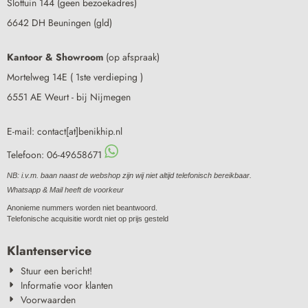
Slottuin 144 (geen bezoekadres)
6642 DH Beuningen (gld)
Kantoor & Showroom
(op afspraak)
Mortelweg 14E ( 1ste verdieping )
6551 AE Weurt - bij Nijmegen
E-mail: contact[at]benikhip.nl
Telefoon: 06-49658671
NB: i.v.m. baan naast de webshop zijn wij niet altijd telefonisch bereikbaar.
Whatsapp & Mail heeft de voorkeur
Anonieme nummers worden niet beantwoord.
Telefonische acquisitie wordt niet op prijs gesteld
Klantenservice
Stuur een bericht!
Informatie voor klanten
Voorwaarden