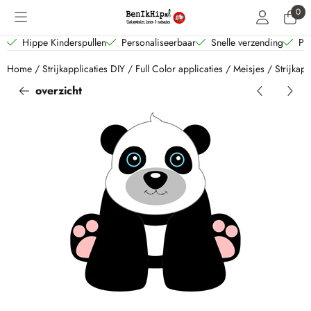
Cookievoorkeuren zijn beschikbaar. Kies instellingen of sta alle coo
0
Hippe Kinderspullen
Personaliseerbaar
Snelle verzending
Per
Home
/
Strijkapplicaties DIY
/
Full Color applicaties
/
Meisjes
/
Strijkap
overzicht