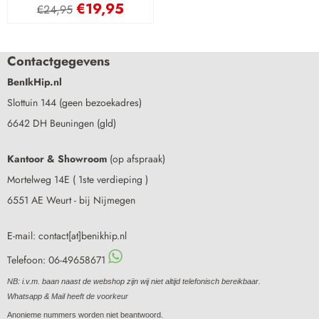
€
19,95
€
24,95
Contactgegevens
BenIkHip.nl
Slottuin 144 (geen bezoekadres)
6642 DH Beuningen (gld)
Kantoor & Showroom
(op afspraak)
Mortelweg 14E ( 1ste verdieping )
6551 AE Weurt - bij Nijmegen
E-mail: contact[at]benikhip.nl
Telefoon: 06-49658671
NB: i.v.m. baan naast de webshop zijn wij niet altijd telefonisch bereikbaar.
Whatsapp & Mail heeft de voorkeur
Anonieme nummers worden niet beantwoord.