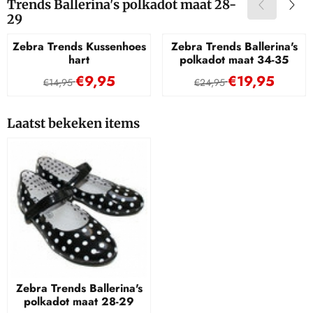
Trends Ballerina's polkadot maat 28-
29
Zebra Trends Kussenhoes
Zebra Trends Ballerina's
hart
polkadot maat 34-35
Van 14,95 voor 9,95
Van 24,95 voor 
€9,95
€19,95
€14,95
€24,95
Laatst bekeken items
Zebra Trends Ballerina's
polkadot maat 28-29