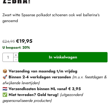
Zwart witte Spaanse polkadot schoenen ook wel ballerina's
genoemd
€
19,95
€
24,95
U bespaart:
20
%
Aantal
+
In winkelwagen
-
📦
Verzending van maandag t/m vrijdag
🚀
Binnen 2-4 werkdagen verzonden
(m.u.v. feestdagen &
afwijkende levertijden)
🇳🇱
Verzendkosten binnen NL vanaf € 3,95
✅
Niet tevreden? Geld terug!
(
uitgezonderd
gepersonaliseerde producten
)