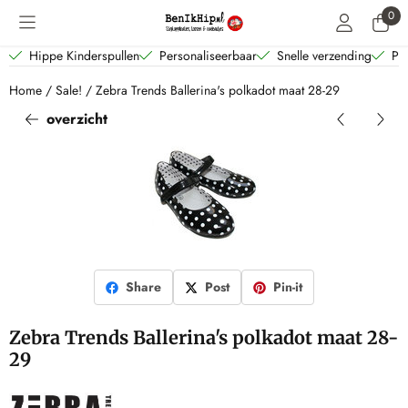
Cookievoorkeuren zijn beschikbaar. Kies instellingen of sta alle coo
0
Hippe Kinderspullen
Personaliseerbaar
Snelle verzending
Per
Home
/
Sale!
/
Zebra Trends Ballerina's polkadot maat 28-29
overzicht
Share
Post
Pin-it
Zebra Trends Ballerina's polkadot maat 28-
29