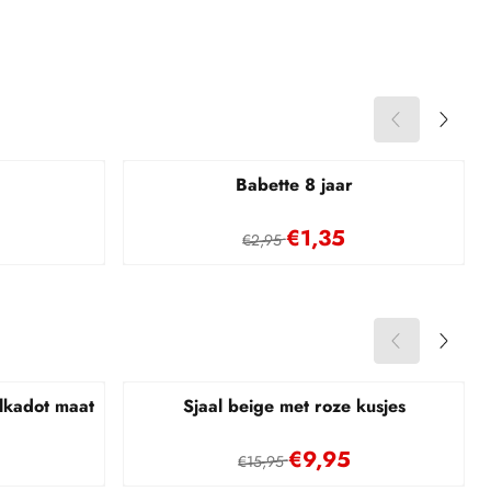
Babette 8 jaar
 voor 1,35
Van 2,95 voor 1,35
€1,35
€2,95
olkadot maat
Sjaal beige met roze kusjes
5 voor 19,95
Van 15,95 voor 9,95
€9,95
€15,95