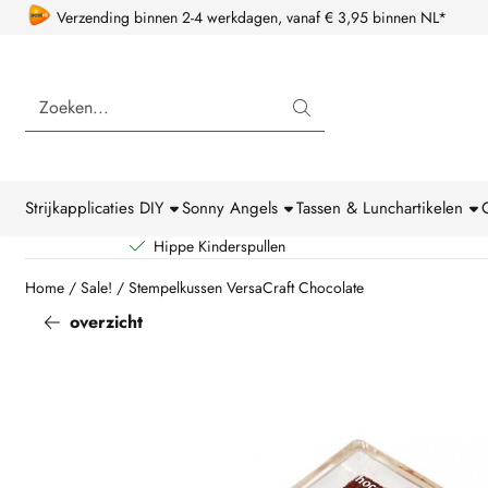
Cookievoorkeuren zijn beschikbaar. Kies instellingen of sta alle coo
Verzending binnen 2-4 werkdagen, vanaf € 3,95 binnen NL*
Zoeken
Strijkapplicaties DIY
Sonny Angels
Tassen & Lunchartikelen
Hippe Kinderspullen
Home
/
Sale!
/
Stempelkussen VersaCraft Chocolate
overzicht