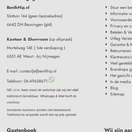
BenIkHip.nl
Stuur een be
Informatie v
Slottuin 144 (geen bezoekadres)
Voorwaarde
6642 DH Beuningen (gld)
Privacy en c
Betalen & V
Uitleg Verze
Kantoor & Showroom
(op afspraak)
Garantie & K
Mortelweg 14E ( 1ste verdieping )
Retourneren
6551 AE Weurt - bij Nijmegen
Klantrecenci
Veel gesteld
Brandreps g
E-mail: contact[at]benikhip.nl
Het gezicht 
Telefoon: 06-49658671
In de media
Blog
NB: i.v.m. baan naast de webshop zijn wij niet altijd
Sitemap
telefonisch bereikbaar. Whatsapp & Mail heeft de
voorkeur
Anonieme nummers worden niet beantwoord.
Telefonische acquisitie wordt niet op prijs gesteld
Gastenboek
Wij zijn aa