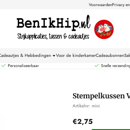
kies toe.
Voorwaarden
Privacy en
Cadeautjes & Hebbedingen
Voor de kinderkamer
Cadeaubonnen
Sal
Personaliseerbaar
Snelle verzendin
Stempelkussen V
Artikelnr:
mini
€
2,75