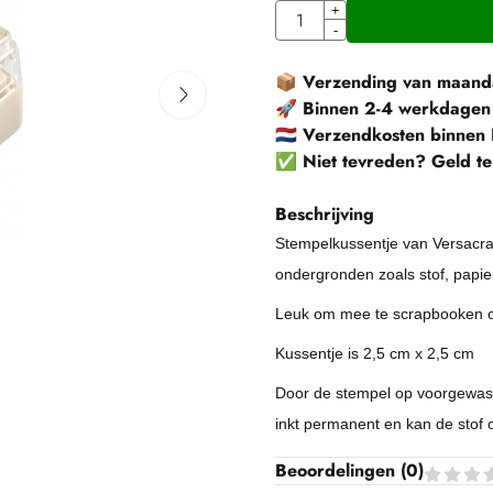
Aantal
+
-
📦
Verzending van maanda
🚀
Binnen 2-4 werkdagen
🇳🇱
Verzendkosten binnen 
✅
Niet tevreden? Geld te
Beschrijving
Stempelkussentje van Versacraft,
ondergronden zoals stof, papier
Leuk om mee te scrapbooken of
Kussentje is 2,5 cm x 2,5 cm
Door de stempel op voorgewasse
inkt permanent en kan de sto
Beoordelingen (
0
)