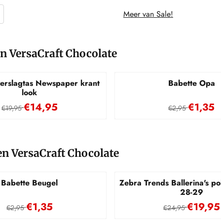
Meer van Sale!
n VersaCraft Chocolate
erslagtas Newspaper krant
Babette Opa
look
Van 19,95 voor 14,95
Van 2,95
€14,95
€1,35
€19,95
€2,95
n VersaCraft Chocolate
Babette Beugel
Zebra Trends Ballerina's p
28-29
Van 2,95 voor 1,35
Van 24,9
€1,35
€19,95
€2,95
€24,95