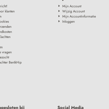
richt!
Mijn Account
oor klanten
Wijzig Account
n
Mijn Accountinformatie
ookies
Inloggen
erzenden
ndkosten
lachten
es
e vragen
ezocht
achter BenIkHip
ngesloten bij
Social Media