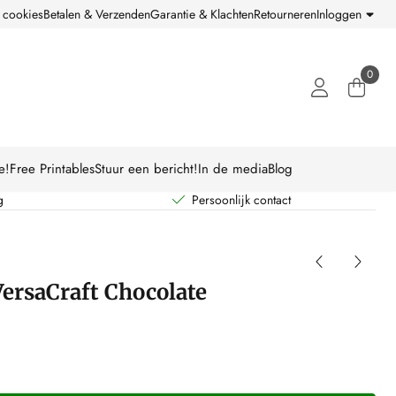
 cookies
Betalen & Verzenden
Garantie & Klachten
Retourneren
Inloggen
0
e!
Free Printables
Stuur een bericht!
In de media
Blog
g
Persoonlijk contact
ersaCraft Chocolate