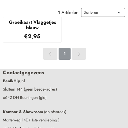
Sorteermethode
1
Artikelen
Groeikaart Vlaggetjes
blauw
Prijs: 2,95
€2,95
1
Contactgegevens
BenIkHip.nl
Slottuin 144 (geen bezoekadres)
6642 DH Beuningen (gld)
Kantoor & Showroom
(op afspraak)
Mortelweg 14E ( 1ste verdieping )