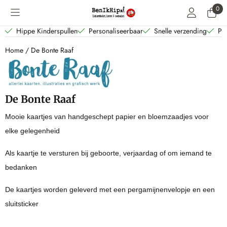
Cookievoorkeuren zijn beschikbaar. Kies instellingen of sta alle coo
0
Hippe Kinderspullen
Personaliseerbaar
Snelle verzending
Per
Home
/
De Bonte Raaf
De Bonte Raaf
Mooie kaartjes van handgeschept papier en bloemzaadjes voor
elke gelegenheid
Als kaartje te versturen bij geboorte, verjaardag of om iemand te
bedanken
De kaartjes worden geleverd met een pergamijnenvelopje en een
sluitsticker