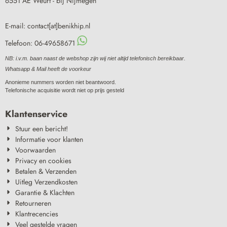
6551 AE Weurt - bij Nijmegen
E-mail: contact[at]benikhip.nl
Telefoon: 06-49658671
NB: i.v.m. baan naast de webshop zijn wij niet altijd telefonisch bereikbaar.
Whatsapp & Mail heeft de voorkeur
Anonieme nummers worden niet beantwoord.
Telefonische acquisitie wordt niet op prijs gesteld
Klantenservice
Stuur een bericht!
Informatie voor klanten
Voorwaarden
Privacy en cookies
Betalen & Verzenden
Uitleg Verzendkosten
Garantie & Klachten
Retourneren
Klantrecencies
Veel gestelde vragen