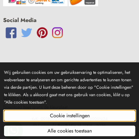
Social Media
Wij gebruiken cookies om uw gebruikservaring te optimaliseren, het
webverkeer te analyseren en om gerichte advertenties te kunnen tonen
via derde partijen. U kunt deze beheren door op "Cookie instellingen"
te klikken. Als u akkoord gaat met ons gebruik van cookies, klikt u op
Gratis kleurplaat
"Alle cookies toestaan".
Download
hier
gratis de kleurplaat
Cookie instellingen
KvK: 09183029 - Btw: NL001833909N24
© Copyright
BenIkHip.nl
2008 -
2026
Alle cookies toestaan