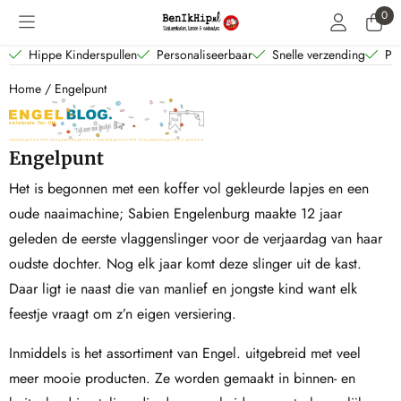
Cookievoorkeuren zijn beschikbaar. Kies instellingen of sta alle coo
0
Hippe Kinderspullen
Personaliseerbaar
Snelle verzending
Per
Home
/
Engelpunt
Engelpunt
Het is begonnen met een koffer vol gekleurde lapjes en een
oude naaimachine; Sabien Engelenburg maakte 12 jaar
geleden de eerste vlaggenslinger voor de verjaardag van haar
oudste dochter. Nog elk jaar komt deze slinger uit de kast.
Daar ligt ie naast die van manlief en jongste kind want elk
feestje vraagt om z’n eigen versiering.
Inmiddels is het assortiment van Engel. uitgebreid met veel
meer mooie producten. Ze worden gemaakt in binnen- en