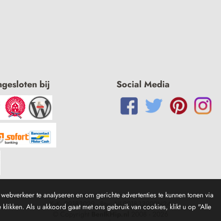
ngesloten bij
Social Media
webverkeer te analyseren en om gerichte advertenties te kunnen tonen via
KvK: 09183029 - Btw: NL001833909N24
klikken. Als u akkoord gaat met ons gebruik van cookies, klikt u op "Alle
© Copyright
BenIkHip.nl
2008 -
2026