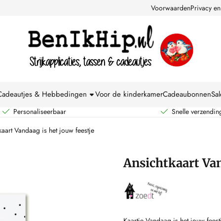
kies toe.
Voorwaarden
Privacy en
Cadeautjes & Hebbedingen
Voor de kinderkamer
Cadeaubonnen
Sal
Personaliseerbaar
Snelle verzendin
kaart Vandaag is het jouw feestje
Ansichtkaart Van
Kaartje Vandaag is het jouw feest