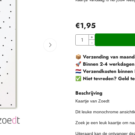
€
1,95
Aantal
+
-
📦
Verzending van maanda
🚀
Binnen 2-4 werkdagen
🇳🇱
Verzendkosten binnen 
✅
Niet tevreden? Geld te
Beschrijving
Kaartje van Zoedt
Dit leuke monochrome ansichtka
Zoek je een leuk kaartje om naar
Uiteraard kan de ontvanger de