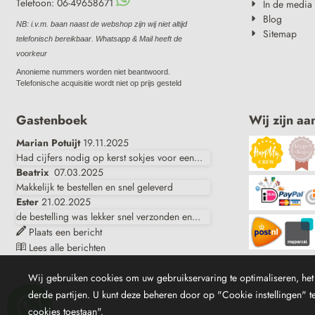
Telefoon: 06-49658671
In de media
Blog
NB: i.v.m. baan naast de webshop zijn wij niet altijd
Sitemap
telefonisch bereikbaar. Whatsapp & Mail heeft de
voorkeur
Anonieme nummers worden niet beantwoord.
Telefonische acquisitie wordt niet op prijs gesteld
Gastenboek
Wij zijn aa
Marian Potuijt
19.11.2025
Had cijfers nodig op kerst sokjes voor een...
Beatrix
07.03.2025
Makkelijk te bestellen en snel geleverd
Ester
21.02.2025
de bestelling was lekker snel verzonden en...
Plaats een bericht
Lees alle berichten
Wij gebruiken cookies om uw gebruikservaring te optimaliseren, het 
derde partijen. U kunt deze beheren door op "Cookie instellingen" te 
cookies toestaan".