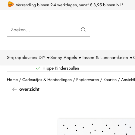
Cookievoorkeuren zijn beschikbaar. Kies instellingen of sta alle coo
Verzending binnen 2-4 werkdagen, vanaf € 3,95 binnen NL*
Zoeken
Strijkapplicaties DIY
Sonny Angels
Tassen & Lunchartikelen
Hippe Kinderspullen
Home
/
Cadeautjes & Hebbedingen
/
Papierwaren
/
Kaarten
/
Ansicht
overzicht