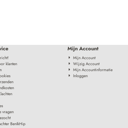
vice
Mijn Account
richt!
Mijn Account
oor klanten
Wijzig Account
n
Mijn Accountinformatie
ookies
Inloggen
erzenden
ndkosten
lachten
es
e vragen
ezocht
achter BenIkHip