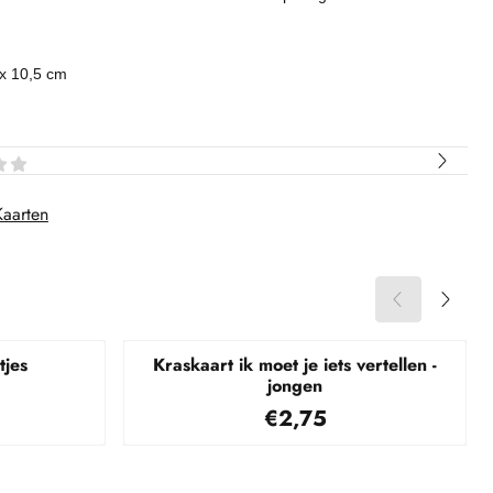
x 10,5 cm
Kaarten
tjes
Kraskaart ik moet je iets vertellen -
jongen
45
Prijs: 2,75
€2,75