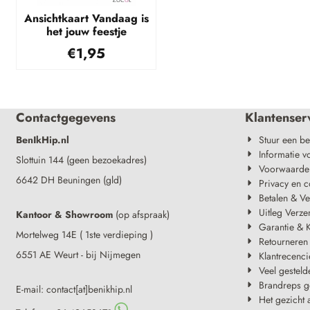
Ansichtkaart Vandaag is
het jouw feestje
€
1,95
Contactgegevens
Klantenser
BenIkHip.nl
Stuur een be
Informatie v
Slottuin 144 (geen bezoekadres)
Voorwaarde
6642 DH Beuningen (gld)
Privacy en c
Betalen & V
Uitleg Verze
Kantoor & Showroom
(op afspraak)
Garantie & K
Mortelweg 14E ( 1ste verdieping )
Retourneren
6551 AE Weurt - bij Nijmegen
Klantrecenci
Veel gesteld
Brandreps g
E-mail: contact[at]benikhip.nl
Het gezicht 