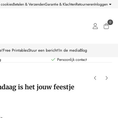
 cookies
Betalen & Verzenden
Garantie & Klachten
Retourneren
Inloggen
0
e!
Free Printables
Stuur een bericht!
In de media
Blog
g
Persoonlijk contact
daag is het jouw feestje
je