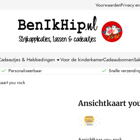
kies toe.
Voorwaarden
Privacy en
Cadeautjes & Hebbedingen
Voor de kinderkamer
Cadeaubonnen
Sal
Personaliseerbaar
Snelle verzendin
kaart you rock
Ansichtkaart yo
Ansichtkaar you rock