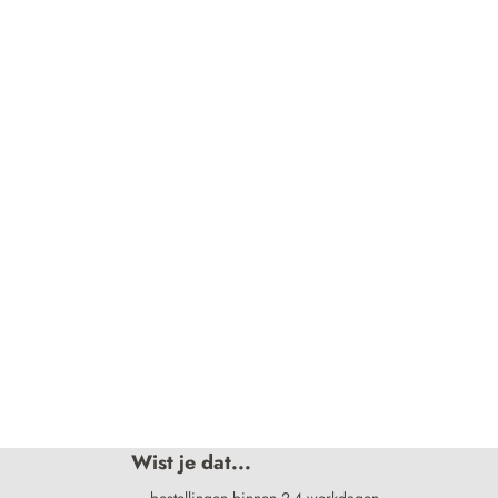
Wist je dat...
… bestellingen binnen 2-4 werkdagen