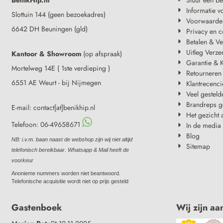
Informatie v
Slottuin 144 (geen bezoekadres)
Voorwaarde
6642 DH Beuningen (gld)
Privacy en c
Betalen & V
Uitleg Verze
Kantoor & Showroom
(op afspraak)
Garantie & K
Mortelweg 14E ( 1ste verdieping )
Retourneren
6551 AE Weurt - bij Nijmegen
Klantrecenci
Veel gesteld
Brandreps g
E-mail: contact[at]benikhip.nl
Het gezicht 
Telefoon: 06-49658671
In de media
Blog
NB: i.v.m. baan naast de webshop zijn wij niet altijd
Sitemap
telefonisch bereikbaar. Whatsapp & Mail heeft de
voorkeur
Anonieme nummers worden niet beantwoord.
Telefonische acquisitie wordt niet op prijs gesteld
Gastenboek
Wij zijn aa