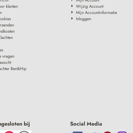
oor klanten
Wijzig Account
n
Mijn Accountinformatie
ookies
Inloggen
erzenden
ndkosten
lachten
es
e vragen
ezocht
achter BenIkHip
ngesloten bij
Social Media