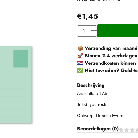
€
1,45
Aantal
+
-
📦
Verzending van maanda
🚀
Binnen 2-4 werkdagen
🇳🇱
Verzendkosten binnen 
✅
Niet tevreden? Geld te
Beschrijving
Ansichtkaart A6
Tekst: you rock
Ontwerp: Renske Evers
Beoordelingen (
0
)