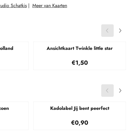
udio Schatkis
|
Meer van Kaarten
olland
Ansichtkaart Twinkle little star
45
Prijs: 1,50
€1,50
zoen
Kadolabel Jij bent peerfect
45
Prijs: 0,90
€0,90