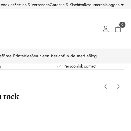
 cookies
Betalen & Verzenden
Garantie & Klachten
Retourneren
Inloggen
0
e!
Free Printables
Stuur een bericht!
In de media
Blog
g
Persoonlijk contact
u rock