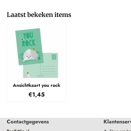
Laatst bekeken items
Ansichtkaart you rock
€
1,45
Contactgegevens
Klantenser
BenIkHip.nl
Stuur een be