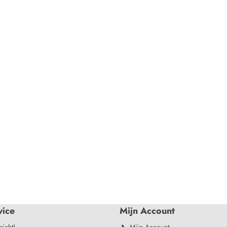
vice
Mijn Account
richt!
Mijn Account