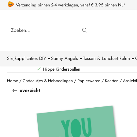
Cookievoorkeuren zijn beschikbaar. Kies instellingen of sta alle coo
Verzending binnen 2-4 werkdagen, vanaf € 3,95 binnen NL*
Zoeken
Strijkapplicaties DIY
Sonny Angels
Tassen & Lunchartikelen
Hippe Kinderspullen
Home
/
Cadeautjes & Hebbedingen
/
Papierwaren
/
Kaarten
/
Ansicht
overzicht