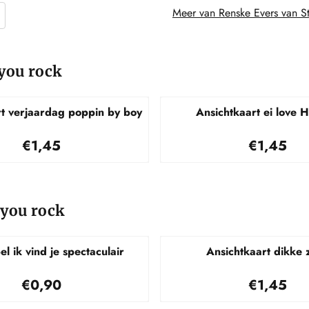
Meer van Renske Evers van St
 you rock
rt verjaardag poppin by boy
Ansichtkaart ei love H
Prijs: 1,45
Prijs: 1,
€1,45
€1,45
 you rock
l ik vind je spectaculair
Ansichtkaart dikke 
Prijs: 0,90
Prijs: 1,
€0,90
€1,45