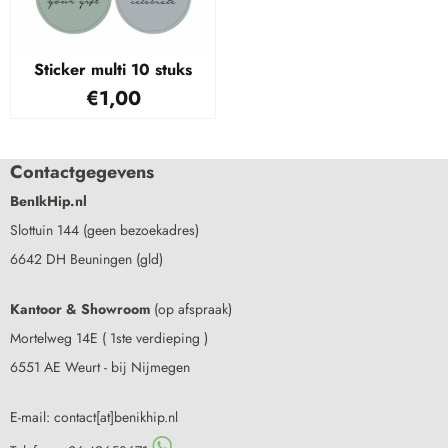
Sticker multi 10 stuks
€
1,00
Contactgegevens
BenIkHip.nl
Slottuin 144 (geen bezoekadres)
6642 DH Beuningen (gld)
Kantoor & Showroom
(op afspraak)
Mortelweg 14E ( 1ste verdieping )
6551 AE Weurt - bij Nijmegen
E-mail: contact[at]benikhip.nl