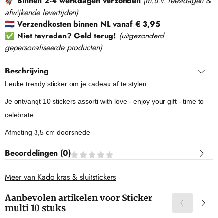
🚀
Binnen 2-4 werkdagen verzonden
(m.u.v. feestdagen &
afwijkende levertijden)
🇳🇱
Verzendkosten binnen NL vanaf € 3,95
✅
Niet tevreden? Geld terug!
(
uitgezonderd
gepersonaliseerde producten
)
Beschrijving
Leuke trendy sticker om je cadeau af te stylen
Je ontvangt 10 stickers assorti with love - enjoy your gift - time to
celebrate
Afmeting 3,5 cm doorsnede
Beoordelingen (
0
)
Meer van Kado kras & sluitstickers
Aanbevolen artikelen voor
Sticker
multi 10 stuks