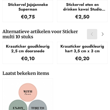
Stickervel Jojojanneke
Stickervel eten en
Superman
drinken kawai Studio
Schatkist
Prijs: 0,75
Prijs: 2,50
€0,75
€2,50
Alternatieve artikelen voor
Sticker
multi 10 stuks
Krassticker goudkleurig
Krassticker goudkleurig
2,5 cm doorsnede
hart 3,5 cm x 3 cm
Prijs: 0,10
Prijs: 0,20
€0,10
€0,20
Laatst bekeken items