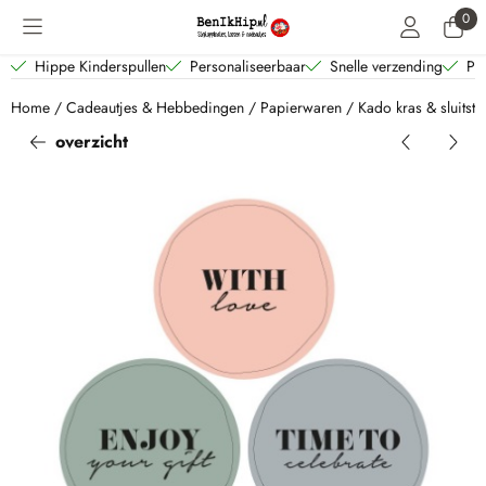
Cookievoorkeuren zijn beschikbaar. Kies instellingen of sta alle coo
0
Hippe Kinderspullen
Personaliseerbaar
Snelle verzending
Per
Home
/
Cadeautjes & Hebbedingen
/
Papierwaren
/
Kado kras & sluitsti
overzicht