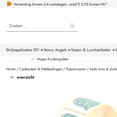
Cookievoorkeuren zijn beschikbaar. Kies instellingen of sta alle coo
Verzending binnen 2-4 werkdagen, vanaf € 3,95 binnen NL*
Zoeken
Strijkapplicaties DIY
Sonny Angels
Tassen & Lunchartikelen
Hippe Kinderspullen
Home
/
Cadeautjes & Hebbedingen
/
Papierwaren
/
Kado kras & sluits
overzicht