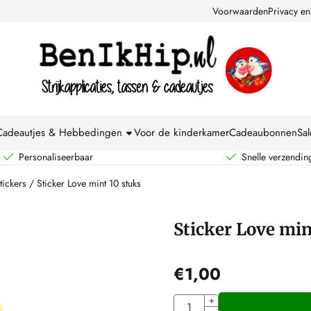
kies toe.
Voorwaarden
Privacy en
Cadeautjes & Hebbedingen
Voor de kinderkamer
Cadeaubonnen
Sal
Personaliseerbaar
Snelle verzendin
tickers
/
Sticker Love mint 10 stuks
Sticker Love min
€
1,00
Aantal
+