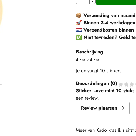
-
📦
Verzending van maanda
🚀
Binnen 2-4 werkdagen
🇳🇱
Verzendkosten binnen 
✅
Niet tevreden? Geld te
Beschrijving
4 cm x 4 cm
Je ontvangt 10 stickers
Beoordelingen (
0
)
Sticker Love mint 10 stuks
een review.
Review plaatsen
Meer van Kado kras & sluitsti