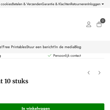
 cookies
Betalen & Verzenden
Garantie & Klachten
Retourneren
Inloggen
0
e!
Free Printables
Stuur een bericht!
In de media
Blog
g
Persoonlijk contact
t 10 stuks
In winkelwagen