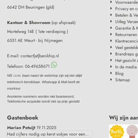
Voorwaarde
6642 DH Beuningen (gld)
Privacy en c
Betalen & V
Uitleg Verze
Kantoor & Showroom
(op afspraak)
Garantie & K
Mortelweg 14E ( 1ste verdieping )
Retourneren
6551 AE Weurt - bij Nijmegen
Klantrecenci
Veel gesteld
Brandreps g
E-mail: contact[at]benikhip.nl
Het gezicht 
Telefoon: 06-49658671
In de media
Blog
NB: i.v.m. baan naast de webshop zijn wij niet altijd
Sitemap
telefonisch bereikbaar. Whatsapp & Mail heeft de
voorkeur
Anonieme nummers worden niet beantwoord.
Telefonische acquisitie wordt niet op prijs gesteld
Gastenboek
Wij zijn aa
Marian Potuijt
19.11.2025
Had cijfers nodig op kerst sokjes voor een...