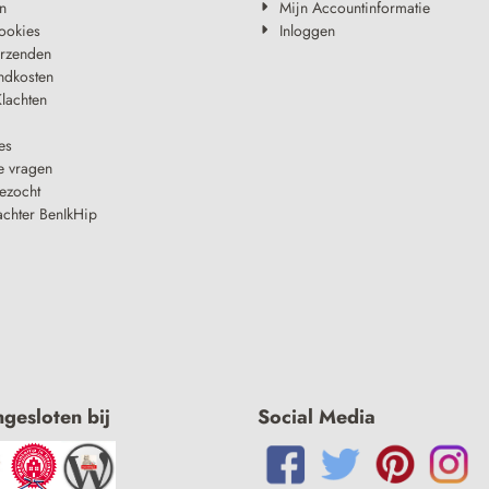
n
Mijn Accountinformatie
ookies
Inloggen
erzenden
ndkosten
lachten
es
e vragen
ezocht
achter BenIkHip
ngesloten bij
Social Media