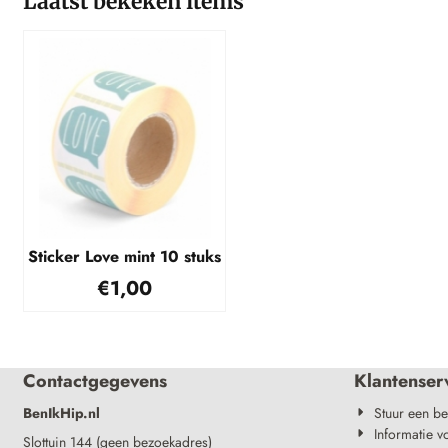
Laatst bekeken items
Sticker Love mint 10 stuks
€
1,00
Contactgegevens
Klantenser
BenIkHip.nl
Stuur een be
Informatie v
Slottuin 144 (geen bezoekadres)