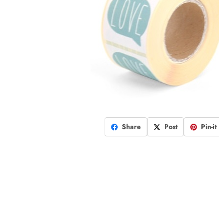
Share
Post
Pin-it