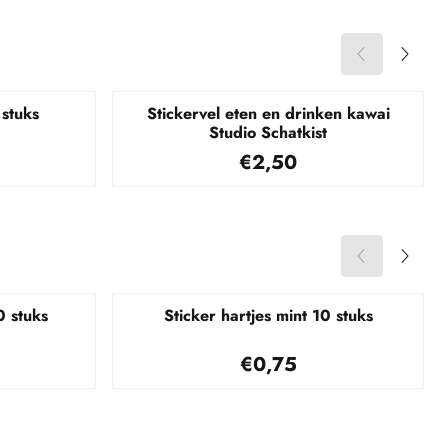
 stuks
Stickervel eten en drinken kawai
Studio Schatkist
00
Prijs: 2,50
€2,50
0 stuks
Sticker hartjes mint 10 stuks
00
Prijs: 0,75
€0,75