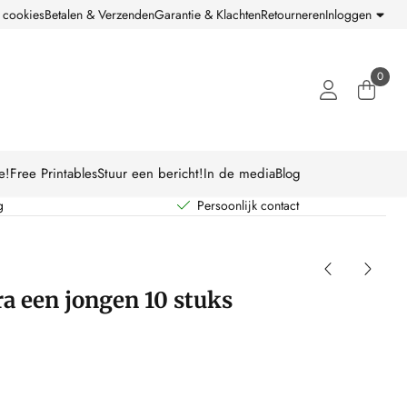
 cookies
Betalen & Verzenden
Garantie & Klachten
Retourneren
Inloggen
0
e!
Free Printables
Stuur een bericht!
In de media
Blog
g
Persoonlijk contact
ra een jongen 10 stuks