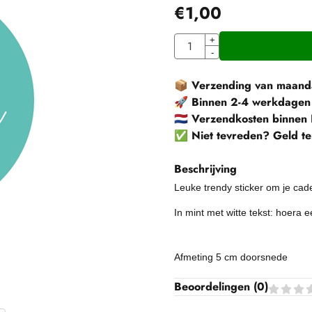
€
1,00
Aantal
+
-
📦
Verzending van maanda
🚀
Binnen 2-4 werkdagen
🇳🇱
Verzendkosten binnen 
✅
Niet tevreden? Geld te
Beschrijving
Leuke trendy sticker om je cade
In mint met witte tekst: hoera 
Afmeting 5 cm doorsnede
Beoordelingen (
0
)