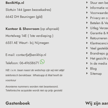
BenIkHip.nl
Stuur een be
Informatie v
Slottuin 144 (geen bezoekadres)
Voorwaarde
6642 DH Beuningen (gld)
Privacy en c
Betalen & V
Uitleg Verze
Kantoor & Showroom
(op afspraak)
Garantie & K
Mortelweg 14E ( 1ste verdieping )
Retourneren
6551 AE Weurt - bij Nijmegen
Klantrecenci
Veel gesteld
Brandreps g
E-mail: contact[at]benikhip.nl
Het gezicht 
Telefoon: 06-49658671
In de media
Blog
NB: i.v.m. baan naast de webshop zijn wij niet altijd
Sitemap
telefonisch bereikbaar. Whatsapp & Mail heeft de
voorkeur
Anonieme nummers worden niet beantwoord.
Telefonische acquisitie wordt niet op prijs gesteld
Gastenboek
Wij zijn aa