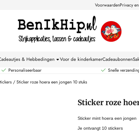
kies toe.
Voorwaarden
Privacy en
Cadeautjes & Hebbedingen
Voor de kinderkamer
Cadeaubonnen
Sal
Personaliseerbaar
Snelle verzendin
tickers
/
Sticker roze hoera een jongen 10 stuks
Sticker roze hoe
Sticker mint hoera een jongen
Je ontvangt 10 stickers