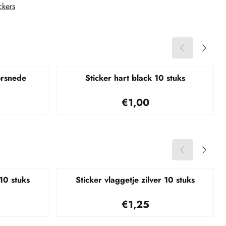
ckers
orsnede
Sticker hart black 10 stuks
10
Prijs: 1,00
€1,00
10 stuks
Sticker vlaggetje zilver 10 stuks
50
Prijs: 1,25
€1,25