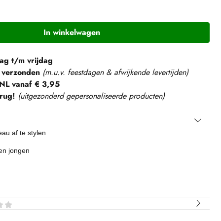
In winkelwagen
g t/m vrijdag
 verzonden
(m.u.v. feestdagen & afwijkende levertijden)
NL vanaf € 3,95
rug!
(
uitgezonderd gepersonaliseerde producten
)
au af te stylen
een jongen