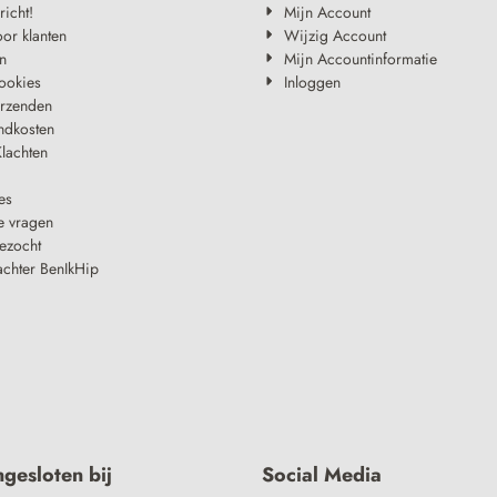
richt!
Mijn Account
oor klanten
Wijzig Account
n
Mijn Accountinformatie
ookies
Inloggen
erzenden
ndkosten
lachten
es
e vragen
ezocht
achter BenIkHip
ngesloten bij
Social Media