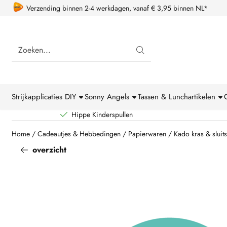
Cookievoorkeuren zijn beschikbaar. Kies instellingen of sta alle coo
Verzending binnen 2-4 werkdagen, vanaf € 3,95 binnen NL*
Zoeken
Strijkapplicaties DIY
Sonny Angels
Tassen & Lunchartikelen
Hippe Kinderspullen
Home
/
Cadeautjes & Hebbedingen
/
Papierwaren
/
Kado kras & sluits
overzicht