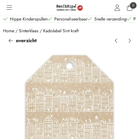
Cookievoorkeuren zijn beschikbaar. Kies instellingen of sta alle coo
0
Hippe Kinderspullen
Personaliseerbaar
Snelle verzending
Per
Home
/
Sinterklaas
/
Kadolabel Sint kraft
overzicht