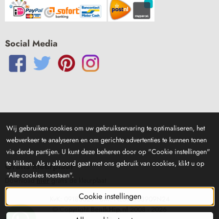
Social Media
Wij gebruiken cookies om uw gebruikservaring te optimaliseren, het
webverkeer te analyseren en om gerichte advertenties te kunnen tonen
via derde partijen. U kunt deze beheren door op "Cookie instellingen"
te klikken. Als u akkoord gaat met ons gebruik van cookies, klikt u op
Gratis kleurplaat
"Alle cookies toestaan".
Download
hier
gratis de kleurplaat
Cookie instellingen
KvK: 09183029 - Btw: NL001833909N24
© Copyright
BenIkHip.nl
2008 -
2026