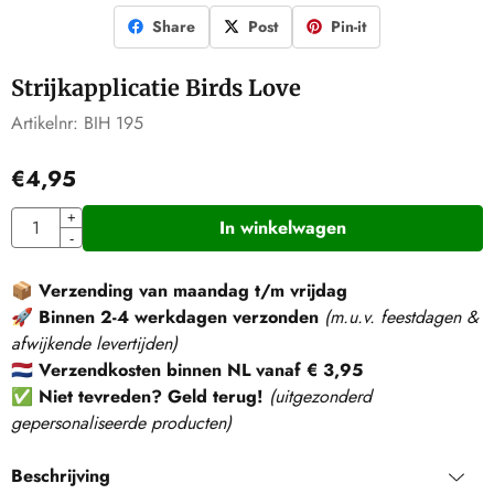
Share
Post
Pin-it
Strijkapplicatie Birds Love
Artikelnr:
BIH 195
€
4,95
Aantal
+
In winkelwagen
-
📦
Verzending van maandag t/m vrijdag
🚀
Binnen 2-4 werkdagen verzonden
(m.u.v. feestdagen &
afwijkende levertijden)
🇳🇱
Verzendkosten binnen NL vanaf € 3,95
✅
Niet tevreden? Geld terug!
(
uitgezonderd
gepersonaliseerde producten
)
Beschrijving