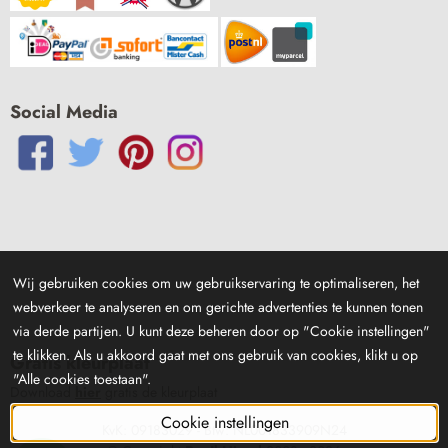
Social Media
Wij gebruiken cookies om uw gebruikservaring te optimaliseren, het
webverkeer te analyseren en om gerichte advertenties te kunnen tonen
via derde partijen. U kunt deze beheren door op "Cookie instellingen"
te klikken. Als u akkoord gaat met ons gebruik van cookies, klikt u op
Gratis kleurplaat
"Alle cookies toestaan".
Download
hier
gratis de kleurplaat
Cookie instellingen
KvK: 09183029 - Btw: NL001833909N24