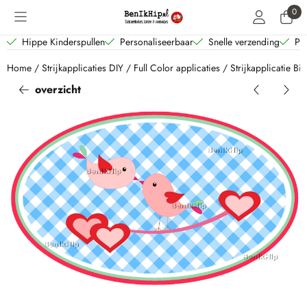
Cookievoorkeuren zijn beschikbaar. Kies instellingen of sta alle coo
0
Hippe Kinderspullen
Personaliseerbaar
Snelle verzending
Per
Home
/
Strijkapplicaties DIY
/
Full Color applicaties
/
Strijkapplicatie Bi
overzicht