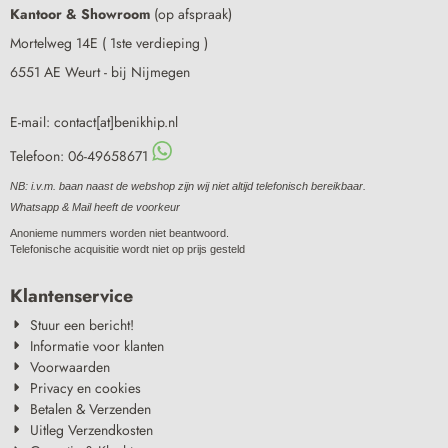
Kantoor & Showroom
(op afspraak)
Mortelweg 14E ( 1ste verdieping )
6551 AE Weurt - bij Nijmegen
E-mail: contact[at]benikhip.nl
Telefoon: 06-49658671
NB: i.v.m. baan naast de webshop zijn wij niet altijd telefonisch bereikbaar.
Whatsapp & Mail heeft de voorkeur
Anonieme nummers worden niet beantwoord.
Telefonische acquisitie wordt niet op prijs gesteld
Klantenservice
Stuur een bericht!
Informatie voor klanten
Voorwaarden
Privacy en cookies
Betalen & Verzenden
Uitleg Verzendkosten