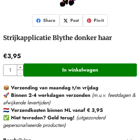
Share
Post
Pin-it
Strijkapplicatie Blythe donker haar
€
3,95
Aantal
+
In winkelwagen
-
📦
Verzending van maandag t/m vrijdag
🚀
Binnen 2-4 werkdagen verzonden
(m.u.v. feestdagen &
afwijkende levertijden)
🇳🇱
Verzendkosten binnen NL vanaf € 3,95
✅
Niet tevreden? Geld terug!
(
uitgezonderd
gepersonaliseerde producten
)