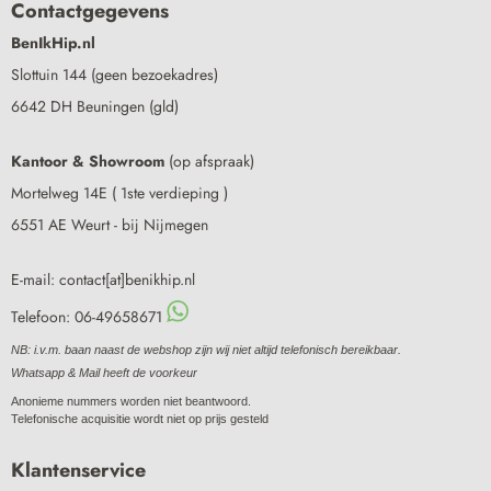
Contactgegevens
BenIkHip.nl
Slottuin 144 (geen bezoekadres)
6642 DH Beuningen (gld)
Kantoor & Showroom
(op afspraak)
Mortelweg 14E ( 1ste verdieping )
6551 AE Weurt - bij Nijmegen
E-mail: contact[at]benikhip.nl
Telefoon: 06-49658671
NB: i.v.m. baan naast de webshop zijn wij niet altijd telefonisch bereikbaar.
Whatsapp & Mail heeft de voorkeur
Anonieme nummers worden niet beantwoord.
Telefonische acquisitie wordt niet op prijs gesteld
Klantenservice