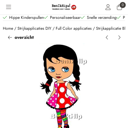
Cookievoorkeuren zijn beschikbaar. Kies instellingen of sta alle coo
0
Hippe Kinderspullen
Personaliseerbaar
Snelle verzending
Per
Home
/
Strijkapplicaties DIY
/
Full Color applicaties
/
Strijkapplicatie Bl
overzicht