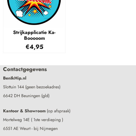
Strijkapplicatie Ka-
Booooom
€
4,95
Contactgegevens
BenIkHip.nl
Slottuin 144 (geen bezoekadres)
6642 DH Beuningen (gld)
Kantoor & Showroom
(op afspraak)
Mortelweg 14E ( 1ste verdieping )
6551 AE Weurt - bij Nijmegen