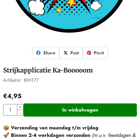
Share
Post
Pin-it
Strijkapplicatie Ka-Booooom
Artikelnr:
BIH177
€
4,95
Aantal
+
In winkelwagen
-
📦
Verzending van maandag t/m vrijdag
🚀
Binnen 2-4 werkdagen verzonden
(m.u.v. feestdagen &