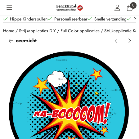
Cookievoorkeuren zijn beschikbaar. Kies instellingen of sta alle coo
0
Hippe Kinderspullen
Personaliseerbaar
Snelle verzending
Per
Home
/
Strijkapplicaties DIY
/
Full Color applicaties
/
Strijkapplicatie 
overzicht