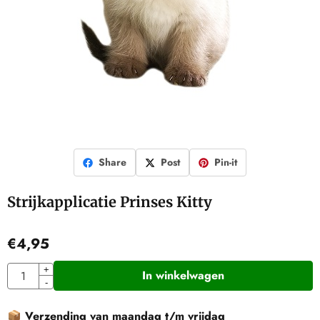
Share
Post
Pin-it
Strijkapplicatie Prinses Kitty
€
4,95
Aantal
+
In winkelwagen
-
📦
Verzending van maandag t/m vrijdag