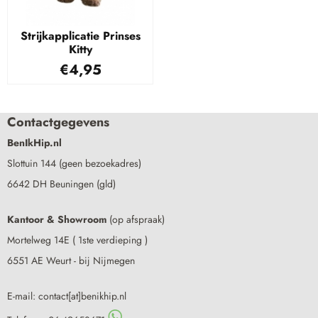
Strijkapplicatie Prinses
Kitty
€
4,95
Contactgegevens
BenIkHip.nl
Slottuin 144 (geen bezoekadres)
6642 DH Beuningen (gld)
Kantoor & Showroom
(op afspraak)
Mortelweg 14E ( 1ste verdieping )
6551 AE Weurt - bij Nijmegen
E-mail: contact[at]benikhip.nl