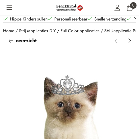
Cookievoorkeuren zijn beschikbaar. Kies instellingen of sta alle coo
0
Hippe Kinderspullen
Personaliseerbaar
Snelle verzending
Per
Home
/
Strijkapplicaties DIY
/
Full Color applicaties
/
Strijkapplicatie Pri
overzicht