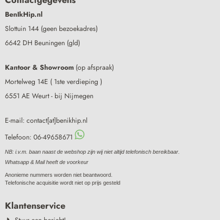
BenIkHip.nl
Slottuin 144 (geen bezoekadres)
6642 DH Beuningen (gld)
Kantoor & Showroom
(op afspraak)
Mortelweg 14E ( 1ste verdieping )
6551 AE Weurt - bij Nijmegen
E-mail: contact[at]benikhip.nl
Telefoon: 06-49658671
NB: i.v.m. baan naast de webshop zijn wij niet altijd telefonisch bereikbaar.
Whatsapp & Mail heeft de voorkeur
Anonieme nummers worden niet beantwoord.
Telefonische acquisitie wordt niet op prijs gesteld
Klantenservice
Stuur een bericht!