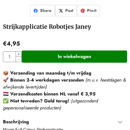
Share
Post
Pin-it
Strijkapplicatie Robotjes Janey
€
4,95
Aantal
+
In winkelwagen
-
📦
Verzending van maandag t/m vrijdag
🚀
Binnen 2-4 werkdagen verzonden
(m.u.v. feestdagen &
afwijkende levertijden)
🇳🇱
Verzendkosten binnen NL vanaf € 3,95
✅
Niet tevreden? Geld terug!
(
uitgezonderd
gepersonaliseerde producten
)
Beschrijving
Mooie Full Colour Strijkapplicatie