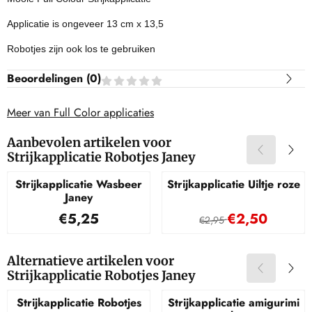
Applicatie is ongeveer 13 cm x 13,5
Robotjes zijn ook los te gebruiken
Beoordelingen (
0
)
Meer van Full Color applicaties
Aanbevolen artikelen voor
Strijkapplicatie Robotjes Janey
Strijkapplicatie Wasbeer
Strijkapplicatie Uiltje roze
Janey
Prijs: 5,25
Van 2,95 voor 2
€5,25
€2,50
€2,95
Alternatieve artikelen voor
Strijkapplicatie Robotjes Janey
Strijkapplicatie Robotjes
Strijkapplicatie amigurimi