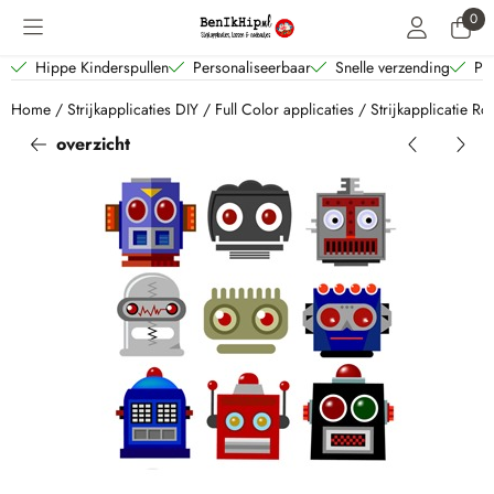
Cookievoorkeuren zijn beschikbaar. Kies instellingen of sta alle coo
0
Hippe Kinderspullen
Personaliseerbaar
Snelle verzending
Per
Home
/
Strijkapplicaties DIY
/
Full Color applicaties
/
Strijkapplicatie Ro
overzicht