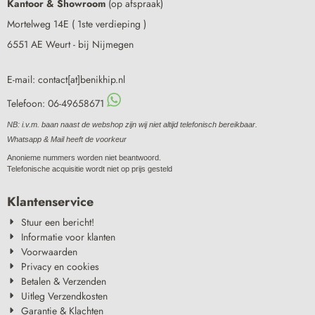
Kantoor & Showroom
(op afspraak)
Mortelweg 14E ( 1ste verdieping )
6551 AE Weurt - bij Nijmegen
E-mail: contact[at]benikhip.nl
Telefoon: 06-49658671
NB: i.v.m. baan naast de webshop zijn wij niet altijd telefonisch bereikbaar.
Whatsapp & Mail heeft de voorkeur
Anonieme nummers worden niet beantwoord.
Telefonische acquisitie wordt niet op prijs gesteld
Klantenservice
Stuur een bericht!
Informatie voor klanten
Voorwaarden
Privacy en cookies
Betalen & Verzenden
Uitleg Verzendkosten
Garantie & Klachten