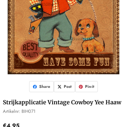
Share
Post
Pin-it
Strijkapplicatie Vintage Cowboy Yee Haaw
Artikelnr:
BIH071
€
4,95