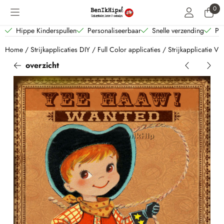
Cookievoorkeuren zijn beschikbaar. Kies instellingen of sta alle coo
0
Hippe Kinderspullen
Personaliseerbaar
Snelle verzending
Per
Home
/
Strijkapplicaties DIY
/
Full Color applicaties
/
Strijkapplicatie 
overzicht