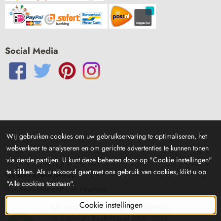
Social Media
Wij gebruiken cookies om uw gebruikservaring te optimaliseren, het
webverkeer te analyseren en om gerichte advertenties te kunnen tonen
via derde partijen. U kunt deze beheren door op "Cookie instellingen"
te klikken. Als u akkoord gaat met ons gebruik van cookies, klikt u op
Gratis kleurplaat
"Alle cookies toestaan".
Download
hier
gratis de kleurplaat
Cookie instellingen
KvK: 09183029 - Btw: NL001833909N24
© Copyright
BenIkHip.nl
2008 -
2026