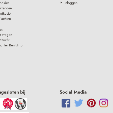
ookies
Inloggen
erzenden
ndkosten
lachten
es
e vragen
ezocht
achter BenIkHip
ngesloten bij
Social Media