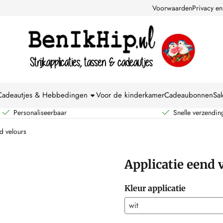
kies toe.
Voorwaarden
Privacy en
Cadeautjes & Hebbedingen
Voor de kinderkamer
Cadeaubonnen
Sal
Personaliseerbaar
Snelle verzendin
d velours
Applicatie eend 
Kleur applicatie