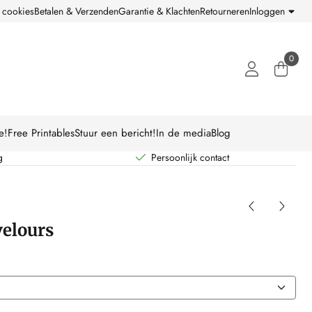
 cookies
Betalen & Verzenden
Garantie & Klachten
Retourneren
Inloggen
0
e!
Free Printables
Stuur een bericht!
In de media
Blog
g
Persoonlijk contact
velours