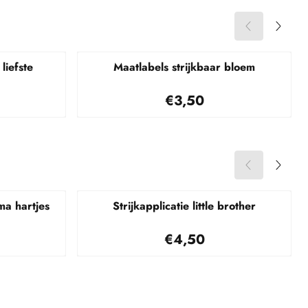
liefste
Maatlabels strijkbaar bloem
95
Prijs: 3,50
€3,50
ama hartjes
Strijkapplicatie little brother
95
Prijs: 4,50
€4,50