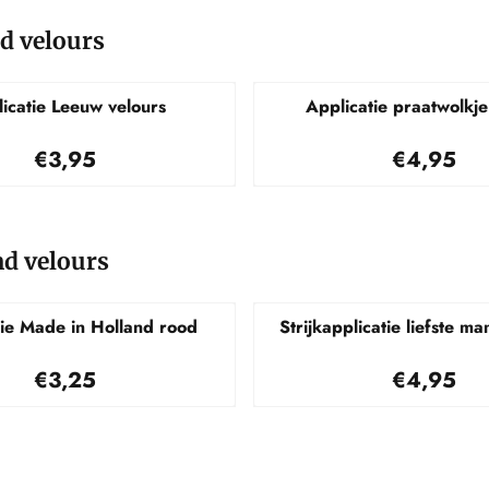
nd velours
icatie Leeuw velours
Applicatie praatwolkje 
Prijs: 3,95
Prijs: 4,
€3,95
€4,95
nd velours
tie Made in Holland rood
Strijkapplicatie liefste m
Prijs: 3,25
Prijs: 4,
€3,25
€4,95