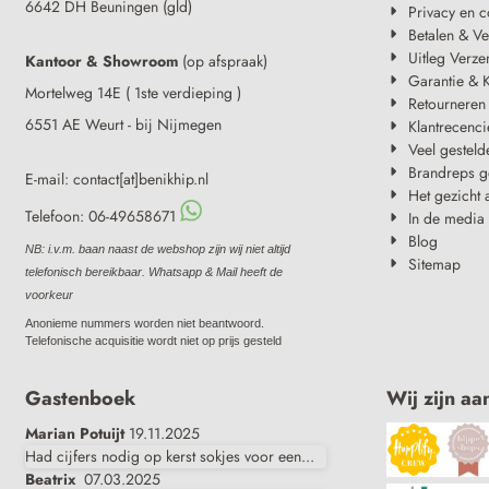
6642 DH Beuningen (gld)
Privacy en c
Betalen & V
Uitleg Verze
Kantoor & Showroom
(op afspraak)
Garantie & K
Mortelweg 14E ( 1ste verdieping )
Retourneren
6551 AE Weurt - bij Nijmegen
Klantrecenci
Veel gesteld
Brandreps g
E-mail: contact[at]benikhip.nl
Het gezicht 
Telefoon: 06-49658671
In de media
Blog
NB: i.v.m. baan naast de webshop zijn wij niet altijd
Sitemap
telefonisch bereikbaar. Whatsapp & Mail heeft de
voorkeur
Anonieme nummers worden niet beantwoord.
Telefonische acquisitie wordt niet op prijs gesteld
Gastenboek
Wij zijn aa
Marian Potuijt
19.11.2025
Had cijfers nodig op kerst sokjes voor een...
Beatrix
07.03.2025