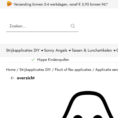
Cookievoorkeuren zijn beschikbaar. Kies instellingen of sta alle coo
Verzending binnen 2-4 werkdagen, vanaf € 3,95 binnen NL*
Zoeken
Strijkapplicaties DIY
Sonny Angels
Tassen & Lunchartikelen
Hippe Kinderspullen
Home
/
Strijkapplicaties DIY
/
Flock of flex applicaties
/
Applicatie een
overzicht