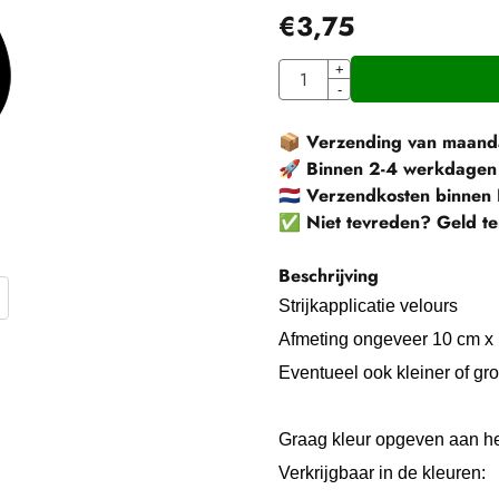
€
3,75
Aantal
+
-
📦
Verzending van maanda
🚀
Binnen 2-4 werkdagen
🇳🇱
Verzendkosten binnen 
✅
Niet tevreden? Geld te
Beschrijving
Strijkapplicatie velours
Afmeting ongeveer 10 cm x
Eventueel ook kleiner of grot
Graag kleur opgeven aan he
Verkrijgbaar in de kleuren: