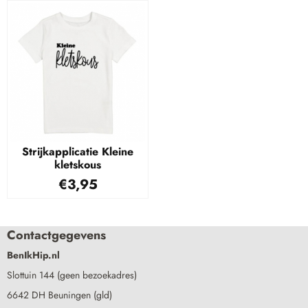
Strijkapplicatie Kleine
kletskous
€
3,95
Contactgegevens
BenIkHip.nl
Slottuin 144 (geen bezoekadres)
6642 DH Beuningen (gld)