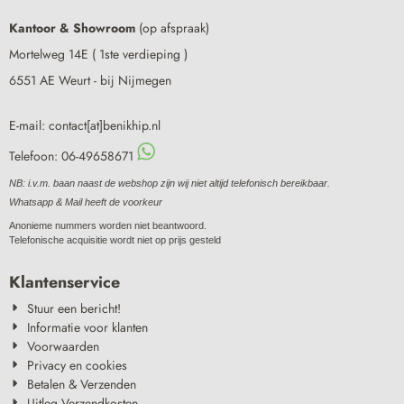
Kantoor & Showroom
(op afspraak)
Mortelweg 14E ( 1ste verdieping )
6551 AE Weurt - bij Nijmegen
E-mail: contact[at]benikhip.nl
Telefoon: 06-49658671
NB: i.v.m. baan naast de webshop zijn wij niet altijd telefonisch bereikbaar.
Whatsapp & Mail heeft de voorkeur
Anonieme nummers worden niet beantwoord.
Telefonische acquisitie wordt niet op prijs gesteld
Klantenservice
Stuur een bericht!
Informatie voor klanten
Voorwaarden
Privacy en cookies
Betalen & Verzenden
Uitleg Verzendkosten