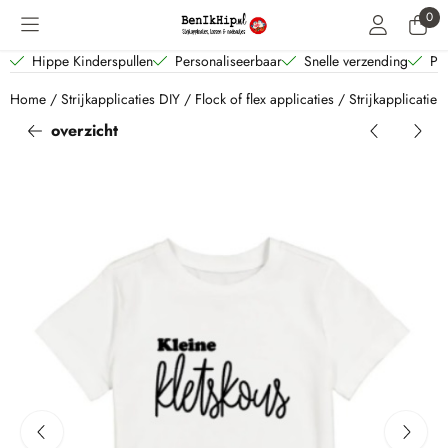
Cookievoorkeuren zijn beschikbaar. Kies instellingen of sta alle coo
0
Hippe Kinderspullen
Personaliseerbaar
Snelle verzending
Per
Home
/
Strijkapplicaties DIY
/
Flock of flex applicaties
/
Strijkapplicatie 
overzicht