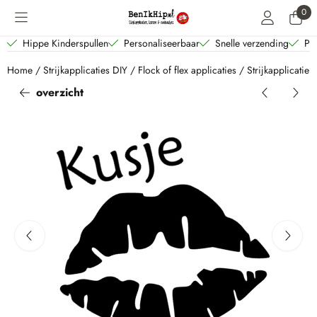
Cookievoorkeuren zijn beschikbaar. Kies instellingen of sta alle coo
0
Hippe Kinderspullen
Personaliseerbaar
Snelle verzending
Per
Home
/
Strijkapplicaties DIY
/
Flock of flex applicaties
/
Strijkapplicatie 
overzicht