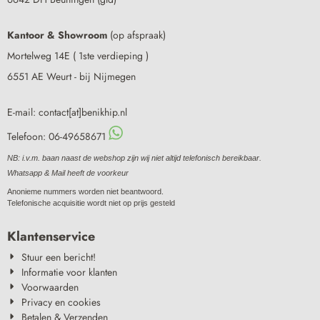
Kantoor & Showroom
(op afspraak)
Mortelweg 14E ( 1ste verdieping )
6551 AE Weurt - bij Nijmegen
E-mail: contact[at]benikhip.nl
Telefoon: 06-49658671
NB: i.v.m. baan naast de webshop zijn wij niet altijd telefonisch bereikbaar.
Whatsapp & Mail heeft de voorkeur
Anonieme nummers worden niet beantwoord.
Telefonische acquisitie wordt niet op prijs gesteld
Klantenservice
Stuur een bericht!
Informatie voor klanten
Voorwaarden
Privacy en cookies
Betalen & Verzenden