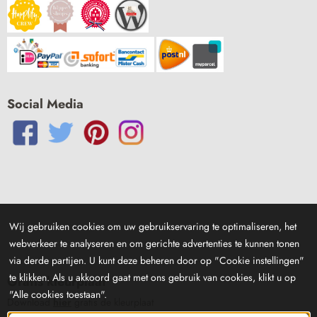
Social Media
Wij gebruiken cookies om uw gebruikservaring te optimaliseren, het
webverkeer te analyseren en om gerichte advertenties te kunnen tonen
via derde partijen. U kunt deze beheren door op "Cookie instellingen"
te klikken. Als u akkoord gaat met ons gebruik van cookies, klikt u op
Gratis kleurplaat
"Alle cookies toestaan".
Download
hier
gratis de kleurplaat