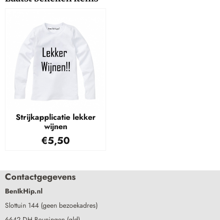
Strijkapplicatie lekker
wijnen
€
5,50
Contactgegevens
BenIkHip.nl
Slottuin 144 (geen bezoekadres)
6642 DH Beuningen (gld)