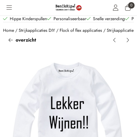
Cookievoorkeuren zijn beschikbaar. Kies instellingen of sta alle coo
0
Hippe Kinderspullen
Personaliseerbaar
Snelle verzending
Per
Home
/
Strijkapplicaties DIY
/
Flock of flex applicaties
/
Strijkapplicatie 
overzicht