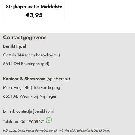
Strijkapplicatie Middelste
€
3,95
Contactgegevens
BenIkHip.nl
Slottuin 144 (geen bezoekadres)
6642 DH Beuningen (gld)
Kantoor & Showroom
(op afspraak)
Mortelweg 14E ( 1ste verdieping )
6551 AE Weurt - bij Nijmegen
E-mail: contact[at]benikhip.nl
Telefoon: 06-49658671
NB: i.v.m. baan naast de webshop zijn wij niet altijd telefonisch bereikbaar.