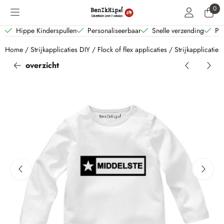
Cookievoorkeuren zijn beschikbaar. Kies instellingen of sta alle coo
0
Hippe Kinderspullen
Personaliseerbaar
Snelle verzending
Per
Home
/
Strijkapplicaties DIY
/
Flock of flex applicaties
/
Strijkapplicatie 
overzicht