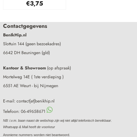
€
3,75
Contactgegevens
BenIkHip.nl
Slottuin 144 (geen bezoekadres)
6642 DH Beuningen (gld)
Kantoor & Showroom
(op afspraak)
Mortelweg 14E ( 1ste verdieping )
6551 AE Weurt - bij Nijmegen
E-mail: contact[at]benikhip.nl
Telefoon: 06-49658671
NB: i.v.m. baan naast de webshop zijn wij niet altijd telefonisch bereikbaar.
Whatsapp & Mail heeft de voorkeur
Anonieme nummers worden niet beantwoord.