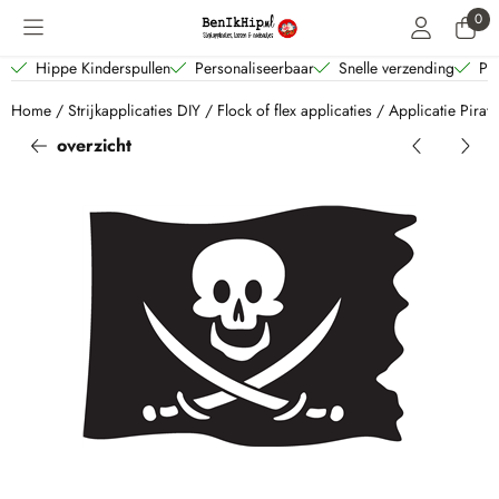
Cookievoorkeuren zijn beschikbaar. Kies instellingen of sta alle coo
0
Hippe Kinderspullen
Personaliseerbaar
Snelle verzending
Per
Home
/
Strijkapplicaties DIY
/
Flock of flex applicaties
/
Applicatie Pirat
overzicht