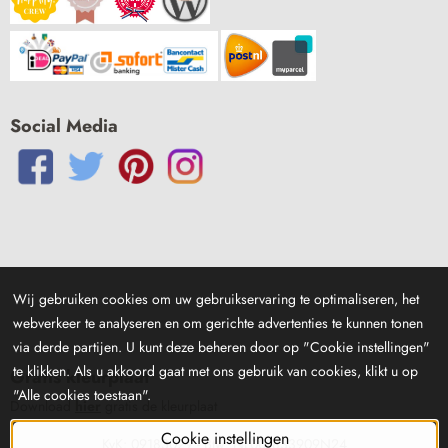
Social Media
Wij gebruiken cookies om uw gebruikservaring te optimaliseren, het
webverkeer te analyseren en om gerichte advertenties te kunnen tonen
via derde partijen. U kunt deze beheren door op "Cookie instellingen"
te klikken. Als u akkoord gaat met ons gebruik van cookies, klikt u op
Gratis kleurplaat
"Alle cookies toestaan".
Download
hier
gratis de kleurplaat
Cookie instellingen
KvK: 09183029 - Btw: NL001833909N24