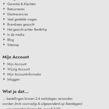
Garantie & Klachten
Retourneren
Klantrecencies
Veel gestelde vragen
Brandreps gezocht
Het gezicht achter BenIkHip
In de media
Blog
Sitemap
Mijn Account
Mijn Account
Wijzig Account
Mijn Accountinformatie
Inloggen
Wist je dat...
… bestellingen binnen 2-4 werkdagen verzonden
worden
(mits voorradig & uitgezonderd op feestdagen)
… we verzenden binnen NL voor € 3,95