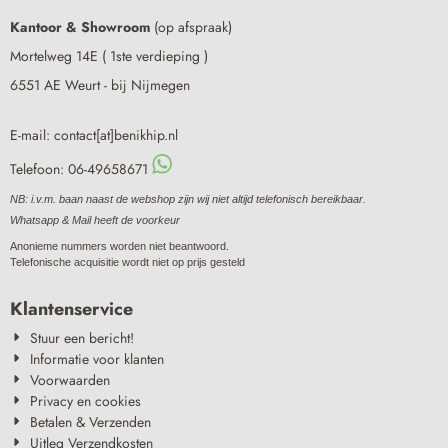
Kantoor & Showroom
(op afspraak)
Mortelweg 14E ( 1ste verdieping )
6551 AE Weurt - bij Nijmegen
E-mail: contact[at]benikhip.nl
Telefoon: 06-49658671
NB: i.v.m. baan naast de webshop zijn wij niet altijd telefonisch bereikbaar.
Whatsapp & Mail heeft de voorkeur
Anonieme nummers worden niet beantwoord.
Telefonische acquisitie wordt niet op prijs gesteld
Klantenservice
Stuur een bericht!
Informatie voor klanten
Voorwaarden
Privacy en cookies
Betalen & Verzenden
Uitleg Verzendkosten