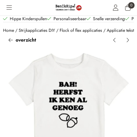
Cookievoorkeuren zijn beschikbaar. Kies instellingen of sta alle coo
0
Hippe Kinderspullen
Personaliseerbaar
Snelle verzending
Per
Home
/
Strijkapplicaties DIY
/
Flock of flex applicaties
/
Applicatie tekst H
overzicht