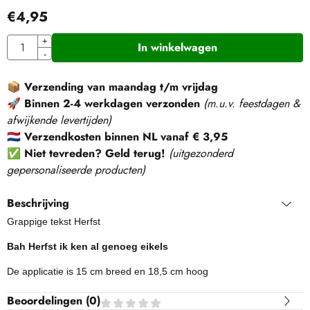
€
4,95
Aantal
+
In winkelwagen
-
📦
Verzending van maandag t/m vrijdag
🚀
Binnen 2-4 werkdagen verzonden
(m.u.v. feestdagen &
afwijkende levertijden)
🇳🇱
Verzendkosten binnen NL vanaf € 3,95
✅
Niet tevreden? Geld terug!
(
uitgezonderd
gepersonaliseerde producten
)
Beschrijving
Grappige tekst Herfst
Bah Herfst ik ken al genoeg eikels
De applicatie is 15 cm breed en 18,5 cm hoog
Beoordelingen (
0
)