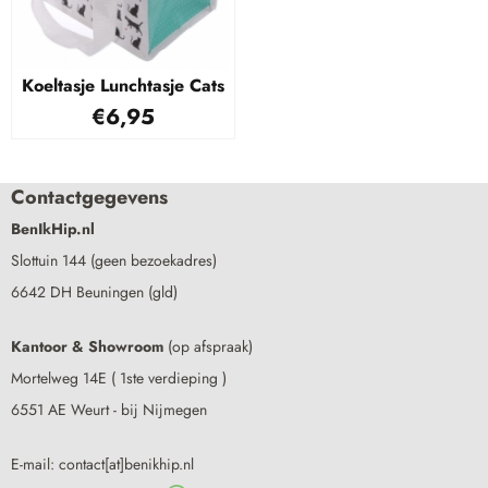
Koeltasje Lunchtasje Cats
€
6,95
Contactgegevens
BenIkHip.nl
Slottuin 144 (geen bezoekadres)
6642 DH Beuningen (gld)
Kantoor & Showroom
(op afspraak)
Mortelweg 14E ( 1ste verdieping )
6551 AE Weurt - bij Nijmegen
E-mail: contact[at]benikhip.nl