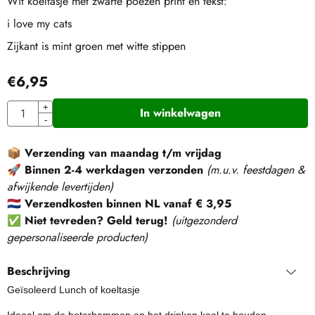
Wit koeltasje met zwarte poezen print en tekst:
i love my cats
Zijkant is mint groen met witte stippen
€
6,95
Aantal
+
In winkelwagen
-
📦
Verzending van maandag t/m vrijdag
🚀
Binnen 2-4 werkdagen verzonden
(m.u.v. feestdagen &
afwijkende levertijden)
🇳🇱
Verzendkosten binnen NL vanaf € 3,95
✅
Niet tevreden? Geld terug!
(
uitgezonderd
gepersonaliseerde producten
)
Beschrijving
Geïsoleerd Lunch of koeltasje