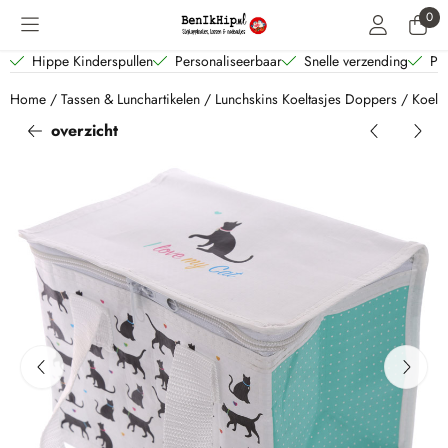
Cookievoorkeuren zijn beschikbaar. Kies instellingen of sta alle coo
0
Hippe Kinderspullen
Personaliseerbaar
Snelle verzending
Per
Home
/
Tassen & Lunchartikelen
/
Lunchskins Koeltasjes Doppers
/
Koelta
overzicht