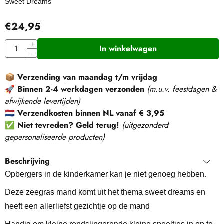
Sweet Dreams
€
24,95
Aantal
+
In winkelwagen
-
📦
Verzending van maandag t/m vrijdag
🚀
Binnen 2-4 werkdagen verzonden
(m.u.v. feestdagen &
afwijkende levertijden)
🇳🇱
Verzendkosten binnen NL vanaf € 3,95
✅
Niet tevreden? Geld terug!
(
uitgezonderd
gepersonaliseerde producten
)
Beschrijving
Opbergers in de kinderkamer kan je niet genoeg hebben.
Deze zeegras mand komt uit het thema sweet dreams en
heeft een allerliefst gezichtje op de mand