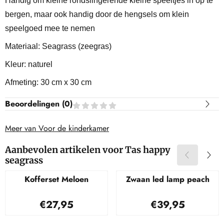
Handig om kleine rondslingerende kleine speeltjes in op te
bergen, maar ook handig door de hengsels om klein
speelgoed mee te nemen
Materiaal: Seagrass (zeegras)
Kleur: naturel
Afmeting: 30 cm x 30 cm
Beoordelingen (
0
)
Meer van Voor de kinderkamer
Aanbevolen artikelen voor
Tas happy
seagrass
Kofferset Meloen
Zwaan led lamp peach
Prijs: 27,95
Prijs: 39,95
€27,95
€39,95