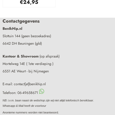
€
24,95
Contactgegevens
BenIkHip.nl
Slottuin 144 (geen bezoekadres)
6642 DH Beuningen (gld)
Kantoor & Showroom
(op afspraak)
Mortelweg 14E ( 1ste verdieping )
6551 AE Weurt - bij Nijmegen
E-mail: contact[at]benikhip.nl
Telefoon: 06-49658671
NB: i.v.m. baan naast de webshop zijn wij niet altijd telefonisch bereikbaar.
Whatsapp & Mail heeft de voorkeur
Anonieme nummers worden niet beantwoord.