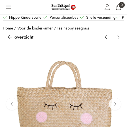
Cookievoorkeuren zijn beschikbaar. Kies instellingen of sta alle coo
0
Hippe Kinderspullen
Personaliseerbaar
Snelle verzending
Per
Home
/
Voor de kinderkamer
/
Tas happy seagrass
overzicht