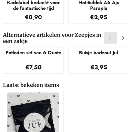
Kadolabel bedankt voor
Notitieblok A6 Aju
de fantastische tijd
Paraplu
Prijs: 0,90
Prijs: 2,95
€0,90
€2,95
Alternatieve artikelen voor
Zeepjes in
een zakje
Potloden set van 6 Quote
Buisje badzout Juf
Prijs: 7,50
Prijs: 3,95
€7,50
€3,95
Laatst bekeken items