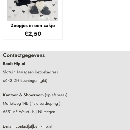
Zeepjes in een zakje
€
2,50
Contactgegevens
BenIkHip.nl
Slottuin 144 (geen bezoekadres)
6642 DH Beuningen (gld)
Kantoor & Showroom
(op afspraak)
Mortelweg 14E ( 1ste verdieping )
6551 AE Weurt - bij Nijmegen
E-mail: contact[at]benikhip.nl