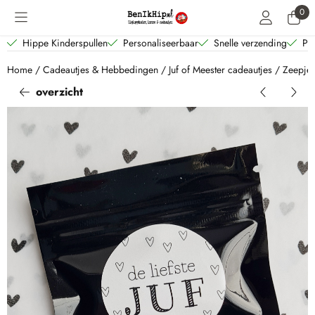
Cookievoorkeuren zijn beschikbaar. Kies instellingen of sta alle coo
0
Hippe Kinderspullen
Personaliseerbaar
Snelle verzending
Per
Home
/
Cadeautjes & Hebbedingen
/
Juf of Meester cadeautjes
/
Zeepjes
overzicht