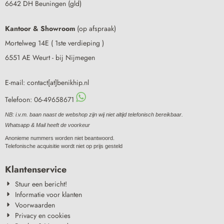
6642 DH Beuningen (gld)
Kantoor & Showroom
(op afspraak)
Mortelweg 14E ( 1ste verdieping )
6551 AE Weurt - bij Nijmegen
E-mail: contact[at]benikhip.nl
Telefoon: 06-49658671
NB: i.v.m. baan naast de webshop zijn wij niet altijd telefonisch bereikbaar.
Whatsapp & Mail heeft de voorkeur
Anonieme nummers worden niet beantwoord.
Telefonische acquisitie wordt niet op prijs gesteld
Klantenservice
Stuur een bericht!
Informatie voor klanten
Voorwaarden
Privacy en cookies