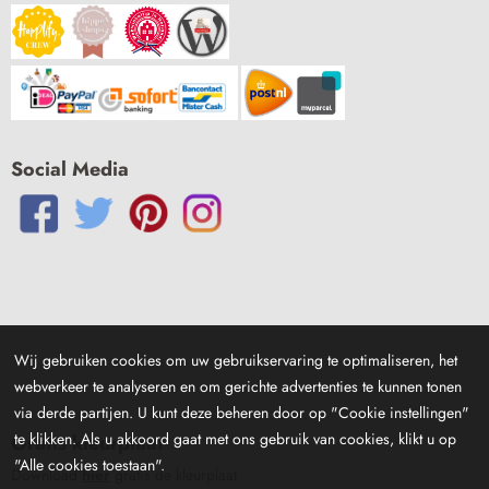
Social Media
Wij gebruiken cookies om uw gebruikservaring te optimaliseren, het
webverkeer te analyseren en om gerichte advertenties te kunnen tonen
via derde partijen. U kunt deze beheren door op "Cookie instellingen"
te klikken. Als u akkoord gaat met ons gebruik van cookies, klikt u op
Gratis kleurplaat
"Alle cookies toestaan".
Download
hier
gratis de kleurplaat