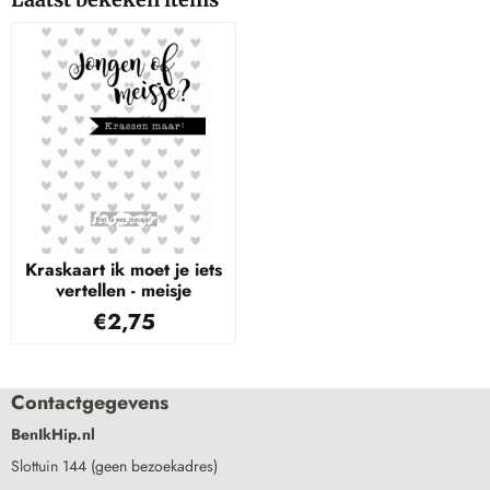
Kraskaart ik moet je iets
vertellen - meisje
€
2,75
Contactgegevens
BenIkHip.nl
Slottuin 144 (geen bezoekadres)