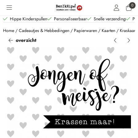
Cookievoorkeuren zijn beschikbaar. Kies instellingen of sta alle coo
0
Hippe Kinderspullen
Personaliseerbaar
Snelle verzending
Per
Home
/
Cadeautjes & Hebbedingen
/
Papierwaren
/
Kaarten
/
Kraskaart 
overzicht