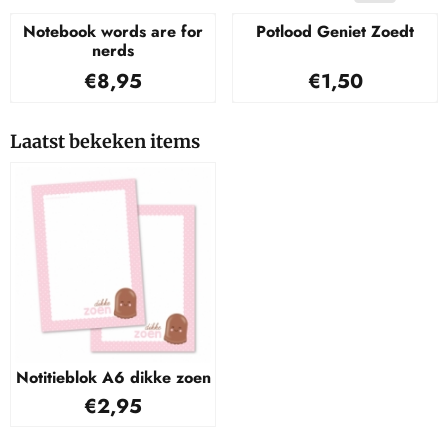
Notebook words are for
Potlood Geniet Zoedt
nerds
Prijs: 8,95
Prijs: 1,50
€8,95
€1,50
Laatst bekeken items
Notitieblok A6 dikke zoen
€
2,95