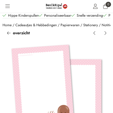
Cookievoorkeuren zijn beschikbaar. Kies instellingen of sta alle coo
0
Hippe Kinderspullen
Personaliseerbaar
Snelle verzending
Per
Home
/
Cadeautjes & Hebbedingen
/
Papierwaren
/
Stationery
/
Notitie
overzicht