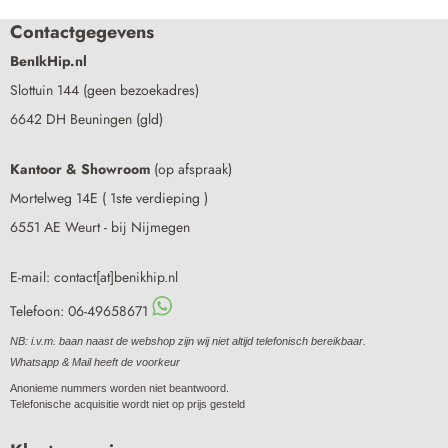
Contactgegevens
BenIkHip.nl
Slottuin 144 (geen bezoekadres)
6642 DH Beuningen (gld)
Kantoor & Showroom
(op afspraak)
Mortelweg 14E ( 1ste verdieping )
6551 AE Weurt - bij Nijmegen
E-mail: contact[at]benikhip.nl
Telefoon: 06-49658671
NB: i.v.m. baan naast de webshop zijn wij niet altijd telefonisch bereikbaar.
Whatsapp & Mail heeft de voorkeur
Anonieme nummers worden niet beantwoord.
Telefonische acquisitie wordt niet op prijs gesteld