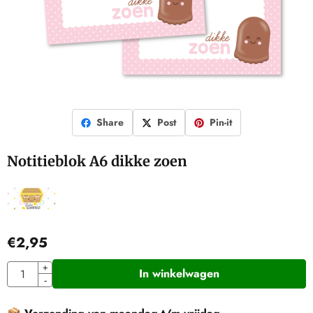
Share
Post
Pin-it
Notitieblok A6 dikke zoen
€
2,95
Aantal
+
In winkelwagen
-