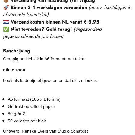
📦
Verzending van maandag t/m vrijdag
🚀
Binnen 2-4 werkdagen verzonden
(m.u.v. feestdagen &
afwijkende levertijden)
🇳🇱
Verzendkosten binnen NL vanaf € 3,95
✅
Niet tevreden? Geld terug!
(
uitgezonderd
gepersonaliseerde producten
)
Beschrijving
Grappig notitieblok in A6 formaat met tekst:
dikke zoen
Leuk als kadootje of gewoon omdat die zo leuk is.
A6 formaat (105 x 148 mm)
Gedrukt op Offset papier
80 gr/m2
50 velletjes per blok
Ontwerp: Renske Evers van Studio Schatkist