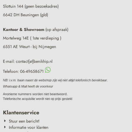
Slottuin 144 (geen bezoekadres)
6642 DH Beuningen (gld)
Kantoor & Showroom
(op afspraak)
Mortelweg 14E ( 1ste verdieping )
6551 AE Weurt - bij Nijmegen
E-mail: contact[at]benikhip.nl
Telefoon: 06-49658671
NB: i.v.m. baan naast de webshop zijn wij niet altijd telefonisch bereikbaar.
Whatsapp & Mail heeft de voorkeur
Anonieme nummers worden niet beantwoord.
Telefonische acquisitie wordt niet op prijs gesteld
Klantenservice
Stuur een bericht!
Informatie voor klanten