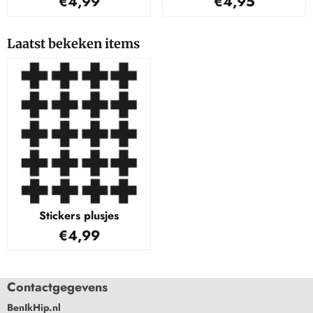
€4,99
€4,95
Laatst bekeken items
Stickers plusjes
€
4,99
Contactgegevens
BenIkHip.nl