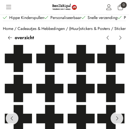
Cookievoorkeuren zijn beschikbaar. Kies instellingen of sta alle coo
0
Hippe Kinderspullen
Personaliseerbaar
Snelle verzending
Per
Home
/
Cadeautjes & Hebbedingen
/
(Muur)stickers & Posters
/
Stickers
overzicht