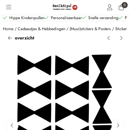
Cookievoorkeuren zijn beschikbaar. Kies instellingen of sta alle coo
0
Hippe Kinderspullen
Personaliseerbaar
Snelle verzending
Per
Home
/
Cadeautjes & Hebbedingen
/
(Muur)stickers & Posters
/
Stickers 
overzicht