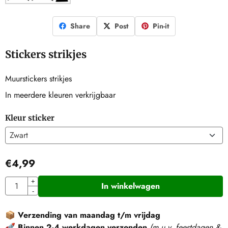
Share
Post
Pin-it
Stickers strikjes
Muurstickers strikjes
In meerdere kleuren verkrijgbaar
Kleur sticker
€
4,99
Aantal
+
In winkelwagen
-
📦
Verzending van maandag t/m vrijdag
🚀
Binnen 2-4 werkdagen verzonden
(m.u.v. feestdagen &