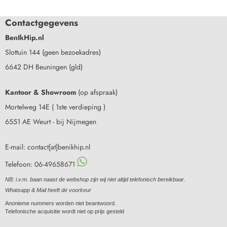
Contactgegevens
BenIkHip.nl
Slottuin 144 (geen bezoekadres)
6642 DH Beuningen (gld)
Kantoor & Showroom
(op afspraak)
Mortelweg 14E ( 1ste verdieping )
6551 AE Weurt - bij Nijmegen
E-mail: contact[at]benikhip.nl
Telefoon: 06-49658671
NB: i.v.m. baan naast de webshop zijn wij niet altijd telefonisch bereikbaar.
Whatsapp & Mail heeft de voorkeur
Anonieme nummers worden niet beantwoord.
Telefonische acquisitie wordt niet op prijs gesteld