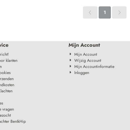
1
vice
Mijn Account
richt!
Mijn Account
oor klanten
Wijzig Account
n
Mijn Accountinformatie
ookies
Inloggen
erzenden
ndkosten
lachten
es
e vragen
ezocht
achter BenIkHip