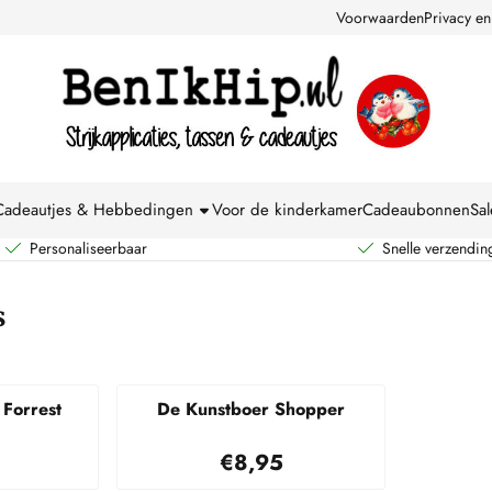
kies toe.
Voorwaarden
Privacy en
Cadeautjes & Hebbedingen
Voor de kinderkamer
Cadeaubonnen
Sal
Personaliseerbaar
Snelle verzendin
s
Forrest
De Kunstboer Shopper
: 4,95
Prijs: 8,95
€8,95