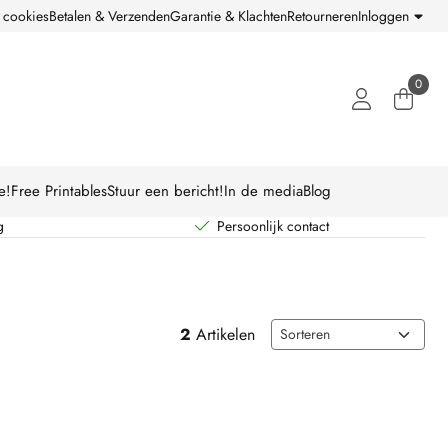
 cookies
Betalen & Verzenden
Garantie & Klachten
Retourneren
Inloggen
0
e!
Free Printables
Stuur een bericht!
In de media
Blog
g
Persoonlijk contact
Sorteermethode
2
Artikelen