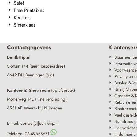
Sale!
Free Printables
Kerstmis
Sinterklaas
Contactgegevens
Klantenser
BenIkHip.nl
Stuur een be
Informatie v
Slottuin 144 (geen bezoekadres)
Voorwaarde
6642 DH Beuningen (gld)
Privacy en c
Betalen & V
Uitleg Verze
Kantoor & Showroom
(op afspraak)
Garantie & K
Mortelweg 14E ( 1ste verdieping )
Retourneren
6551 AE Weurt - bij Nijmegen
Klantrecenci
Veel gesteld
Brandreps g
E-mail: contact[at]benikhip.nl
Het gezicht 
Telefoon: 06-49658671
In de media