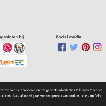
ngesloten bij
Social Media
webverkeer te analyseren en om gerichte advertenties te kunnen tonen via
KvK: 09183029 - Btw: NL001833909N24
klikken. Als u akkoord gaat met ons gebruik van cookies, klikt u op "Alle
© Copyright
BenIkHip.nl
2008 -
2026