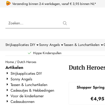
Cookievoorkeuren zijn beschikbaar. Kies instellingen of sta alle coo
Verzending binnen 2-4 werkdagen, vanaf € 3,95 binnen NL*
Zoeken
Strijkapplicaties DIY
Sonny Angels
Tassen & Lunchartikelen
Hippe Kinderspullen
Home
/
Dutch Heroes
Dutch Heroe
Artikelen
Strijkapplicaties DIY
Sonny Angels
Tassen & Lunchartikelen
Shopper Spring 
Cadeautjes & Hebbedingen
Voor de kinderkamer
Prijs
€4,95
Cadeaubonnen