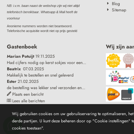
Blog
NB: i.v.m. baan naast de webshop zijn wij niet altijd
Sitemap
telefonisch bereikbaar. Whatsapp & Mail heeft de
voorkeur
Anonieme nummers worden niet beantwoord.
Telefonische acquisitie wordt niet op prijs gesteld
Gastenboek
Wij zijn aa
Marian Potuijt
19.11.2025
Had cijfers nodig op kerst sokjes voor een...
Beatrix
07.03.2025
Makkelijk te bestellen en snel geleverd
Ester
21.02.2025
de bestelling was lekker snel verzonden en...
Plaats een bericht
Lees alle berichten
Wij gebruiken cookies om uw gebruikservaring te optimaliseren, het 
derde partijen. U kunt deze beheren door op "Cookie instellingen" te 
cookies toestaan".