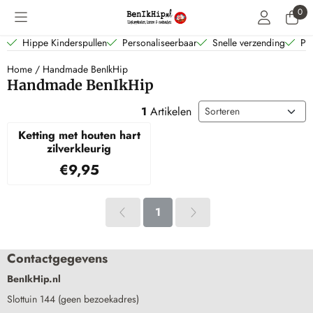
Cookievoorkeuren zijn beschikbaar. Kies instellingen of sta alle coo
0
Hippe Kinderspullen
Personaliseerbaar
Snelle verzending
Per
Home
/
Handmade BenIkHip
Handmade BenIkHip
Sorteermethode
1
Artikelen
Ketting met houten hart
zilverkleurig
Prijs: 9,95
€9,95
1
Contactgegevens
BenIkHip.nl
Slottuin 144 (geen bezoekadres)