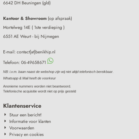
6642 DH Beuningen (gld)
Kantoor & Showroom
(op afspraak)
Mortelweg 14E ( 1ste verdieping )
6551 AE Weurt - bij Nijmegen
E-mail: contact[at]benikhip.nl
Telefoon: 06-49658671
NB: i.v.m. baan naast de webshop zijn wij niet altijd telefonisch bereikbaar.
Whatsapp & Mail heeft de voorkeur
Anonieme nummers worden niet beantwoord.
Telefonische acquisitie wordt niet op prijs gesteld
Klantenservice
Stuur een bericht!
Informatie voor klanten
Voorwaarden
Privacy en cookies