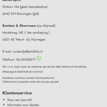
Slottuin 144 (geen bezoekadres)
6642 DH Beuningen (gld)
Kantoor & Showroom
(op afspraak)
Mortelweg 14E ( 1ste verdieping )
6551 AE Weurt - bij Nijmegen
E-mail: contact[at]benikhip.nl
Telefoon: 06-49658671
NB: i.v.m. baan naast de webshop zijn wij niet altijd telefonisch bereikbaar.
Whatsapp & Mail heeft de voorkeur
Anonieme nummers worden niet beantwoord.
Telefonische acquisitie wordt niet op prijs gesteld
Klantenservice
Stuur een bericht!
Informatie voor klanten