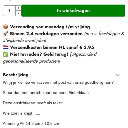
Aantal
+
In winkelwagen
-
📦
Verzending van maandag t/m vrijdag
🚀
Binnen 2-4 werkdagen verzonden
(m.u.v. feestdagen &
afwijkende levertijden)
🇳🇱
Verzendkosten binnen NL vanaf € 3,95
✅
Niet tevreden? Geld terug!
(
uitgezonderd
gepersonaliseerde producten
)
Beschrijving
Wil jij je kleintje verrassen met post van onze goedheiligman?
Stuur dan een ansichtkaart namens Sinterklaas
Deze ansichtkaart heeft als tekst:
Wie zoet is krijgt.......
Afmeting A6 14,8 cm x 10,5 cm