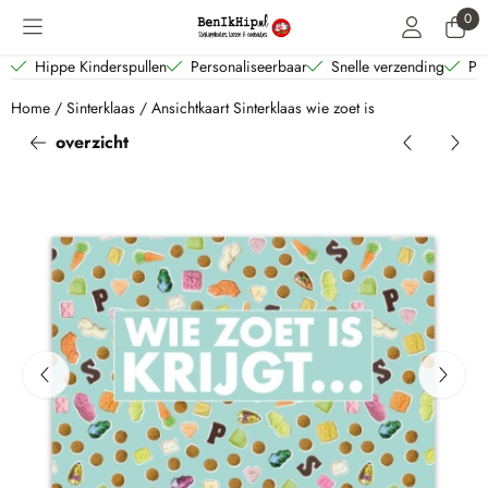
Cookievoorkeuren zijn beschikbaar. Kies instellingen of sta alle coo
0
Hippe Kinderspullen
Personaliseerbaar
Snelle verzending
Per
Home
/
Sinterklaas
/
Ansichtkaart Sinterklaas wie zoet is
overzicht