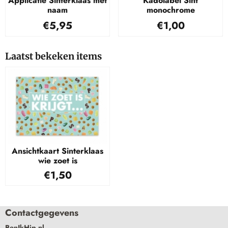
Applicatie Sinterklaas met
Kadolabel Sint
naam
monochrome
Prijs: 5,95
Prijs: 1,00
€5,95
€1,00
Laatst bekeken items
Ansichtkaart Sinterklaas
wie zoet is
€
1,50
Contactgegevens
BenIkHip.nl