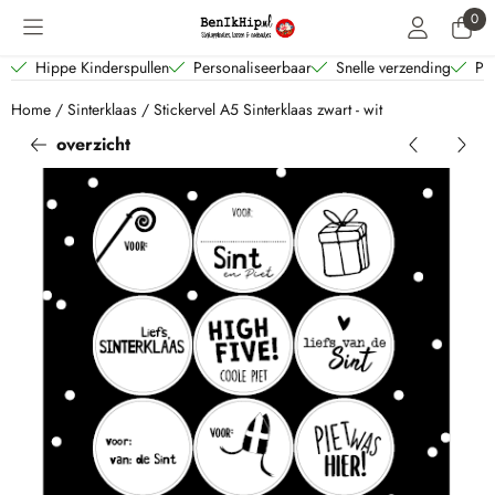
Cookievoorkeuren zijn beschikbaar. Kies instellingen of sta alle coo
0
Hippe Kinderspullen
Personaliseerbaar
Snelle verzending
Per
Home
/
Sinterklaas
/
Stickervel A5 Sinterklaas zwart - wit
overzicht