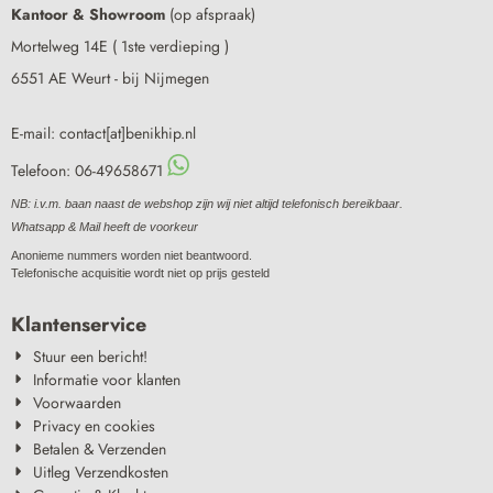
Kantoor & Showroom
(op afspraak)
Mortelweg 14E ( 1ste verdieping )
6551 AE Weurt - bij Nijmegen
E-mail: contact[at]benikhip.nl
Telefoon: 06-49658671
NB: i.v.m. baan naast de webshop zijn wij niet altijd telefonisch bereikbaar.
Whatsapp & Mail heeft de voorkeur
Anonieme nummers worden niet beantwoord.
Telefonische acquisitie wordt niet op prijs gesteld
Klantenservice
Stuur een bericht!
Informatie voor klanten
Voorwaarden
Privacy en cookies
Betalen & Verzenden
Uitleg Verzendkosten