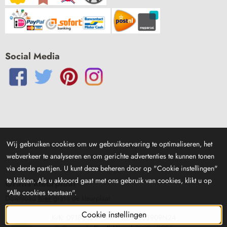
Social Media
Wij gebruiken cookies om uw gebruikservaring te optimaliseren, het
webverkeer te analyseren en om gerichte advertenties te kunnen tonen
via derde partijen. U kunt deze beheren door op "Cookie instellingen"
te klikken. Als u akkoord gaat met ons gebruik van cookies, klikt u op
Gratis kleurplaat
"Alle cookies toestaan".
Download
hier
gratis de kleurplaat
Cookie instellingen
KvK: 09183029 - Btw: NL001833909N24